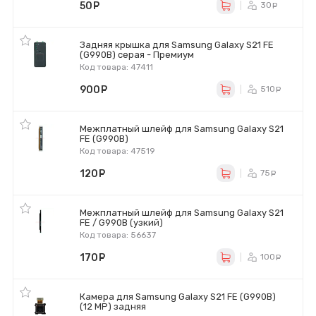
50
руб.
30
ру
Задняя крышка для Samsung Galaxy S21 FE
(G990B) серая - Премиум
Код товара: 47411
900
руб.
510
ру
Межплатный шлейф для Samsung Galaxy S21
FE (G990B)
Код товара: 47519
120
руб.
75
ру
Межплатный шлейф для Samsung Galaxy S21
FE / G990B (узкий)
Код товара: 56637
170
руб.
100
ру
Камера для Samsung Galaxy S21 FE (G990B)
(12 MP) задняя