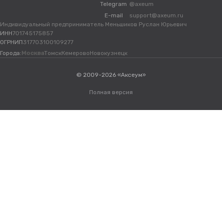
Telegram
@axeum
E-mail
support@axeum.ru
Индивидуальный предприниматель Меньшиков Руслан Юрьевич
ИНН
701745175857
ОГРНИП
317703100109277
Города:
Москва
Томск
Кемерово
Новокузнецк
© 2009-2026 «Аксеум»
Полная версия