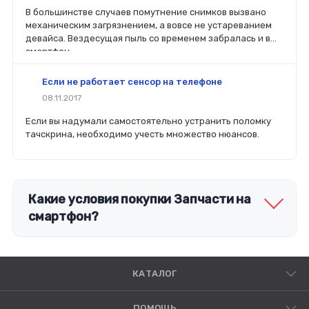
легче сориентироваться в разъемах, элементах
В большинстве случаев помутнение снимков вызвано
крепления, электрических параметрах и прочих
механическим загрязнением, а вовсе не устареванием
характеристиках.
девайса. Вездесущая пыль со временем забралась и в
смартфон.
Если не работает сенсор на телефоне
08.11.2017
Если вы надумали самостоятельно устранить поломку
тачскрина, необходимо учесть множество нюансов.
Какие условия покупки Запчасти на
смартфон?
КАТАЛОГ
ПОМОЩЬ