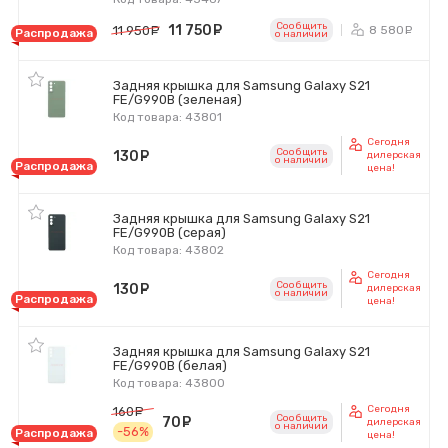
Сообщить
11 750
руб.
8 580
11 950
руб.
р
Распродажа
o наличии
Задняя крышка для Samsung Galaxy S21
FE/G990B (зеленая)
Код товара: 43801
Сегодня
Сообщить
130
руб.
дилерская
o наличии
Распродажа
цена!
Задняя крышка для Samsung Galaxy S21
FE/G990B (серая)
Код товара: 43802
Сегодня
Сообщить
130
руб.
дилерская
o наличии
Распродажа
цена!
Задняя крышка для Samsung Galaxy S21
FE/G990B (белая)
Код товара: 43800
Сегодня
160
руб.
Сообщить
70
руб.
дилерская
o наличии
-56%
Распродажа
цена!