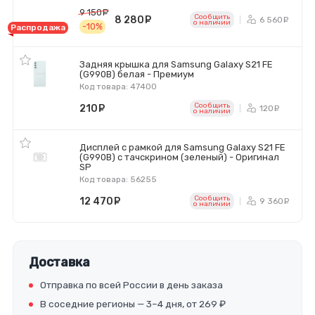
9 150
руб.
Сообщить
8 280
руб.
6 560
р
o наличии
-10%
Распродажа
Задняя крышка для Samsung Galaxy S21 FE
(G990B) белая - Премиум
Код товара: 47400
Сообщить
210
руб.
120
ру
o наличии
Дисплей с рамкой для Samsung Galaxy S21 FE
(G990B) с тачскрином (зеленый) - Оригинал
SP
Код товара: 56255
Сообщить
12 470
руб.
9 360
р
o наличии
Доставка
Отправка по всей России в день заказа
В соседние регионы — 3–4 дня, от 269 ₽