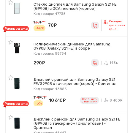
Стекло дисплея для Samsung Galaxy S21 FE
(G990B) с OCA пленкой (черное)
Код товара: 47738
Сегодня
130
руб.
70
руб.
дилерская
-46%
Распродажа
цена!
Полифонический динамик для Samsung
G990B (Galaxy S21 FE) в сборе
Код товара: 58754
290
руб.
145
ру
Дисплей с рамкой для Samsung Galaxy S21
FE/G990B с тачскрином (серый) - Оригинал
Код товара: 43855
11 190
руб.
Сообщить
10 610
руб.
8 400
р
o наличии
-5%
Распродажа
Дисплей с рамкой для Samsung Galaxy S21 FE
(G990B) с тачскрином (фиолетовый) -
Оригинал
Код товара: 45467