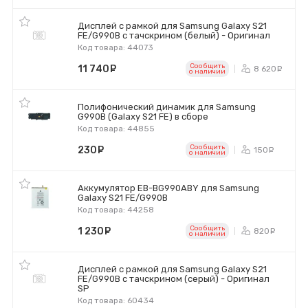
Дисплей с рамкой для Samsung Galaxy S21
FE/G990B с тачскрином (белый) - Оригинал
Код товара: 44073
Сообщить
11 740
руб.
8 620
р
o наличии
Полифонический динамик для Samsung
G990B (Galaxy S21 FE) в сборе
Код товара: 44855
Сообщить
230
руб.
150
ру
o наличии
Аккумулятор EB-BG990ABY для Samsung
Galaxy S21 FE/G990B
Код товара: 44258
Сообщить
1 230
руб.
820
ру
o наличии
Дисплей с рамкой для Samsung Galaxy S21
FE/G990B с тачскрином (серый) - Оригинал
SP
Код товара: 60434