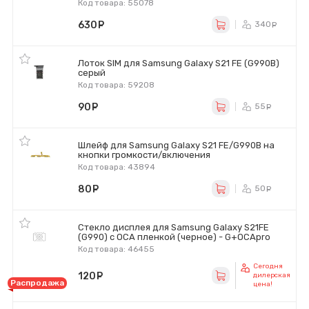
Код товара: 55078
630
руб.
340
ру
Лоток SIM для Samsung Galaxy S21 FE (G990B)
серый
Код товара: 59208
90
руб.
55
ру
Шлейф для Samsung Galaxy S21 FE/G990B на
кнопки громкости/включения
Код товара: 43894
80
руб.
50
ру
Стекло дисплея для Samsung Galaxy S21FE
(G990) с OCA пленкой (черное) - G+OCApro
Код товара: 46455
Сегодня
120
руб.
дилерская
Распродажа
цена!