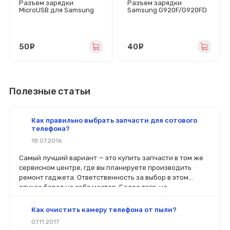
Разъем зарядки
Разъем зарядки
MicroUSB для Samsung
Samsung G920F/G920FD
Galaxy A01/M01
(MicroUSB)
(A015F/M015F)
50
руб.
40
руб.
Полезные статьи
Как правильно выбрать запчасти для сотового
телефона?
18.07.2016
Самый лучший вариант — это купить запчасти в том же
сервисном центре, где вы планируете производить
ремонт гаджета. Ответственность за выбор в этом
случае берет на себя мастер. Более того, на
комплектующие будет распространяться гарантия. Если
вы планируете делать ремонт самостоятельно, то выбор
Как очистить камеру телефона от пыли?
деталей определит его качество. Желательно, чтобы
07.11.2017
перед покупкой нового модуля старый был в руках. Так