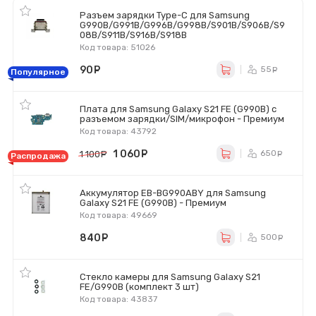
Разъем зарядки Type-C для Samsung
G990B/G991B/G996B/G998B/S901B/S906B/S9
08B/S911B/S916B/S918B
Код товара: 51026
90
руб.
55
ру
Популярное
Плата для Samsung Galaxy S21 FE (G990B) с
разъемом зарядки/SIM/микрофон - Премиум
Код товара: 43792
1 060
руб.
650
1 100
руб.
ру
Распродажа
Аккумулятор EB-BG990ABY для Samsung
Galaxy S21 FE (G990B) - Премиум
Код товара: 49669
840
руб.
500
ру
Стекло камеры для Samsung Galaxy S21
FE/G990B (комплект 3 шт)
Код товара: 43837