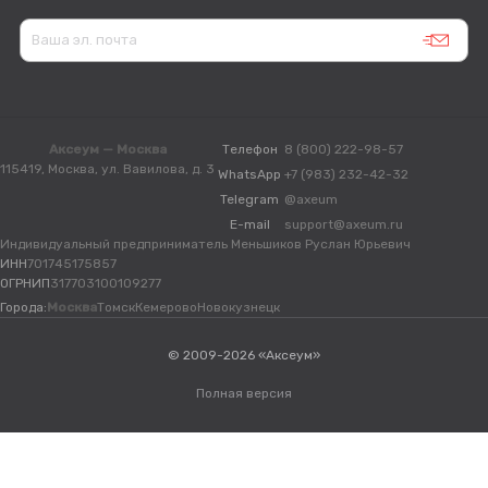
Аксеум — Москва
Телефон
8 (800) 222-98-57
115419, Москва, ул. Вавилова, д. 3
WhatsApp
+7 (983) 232-42-32
Telegram
@axeum
E-mail
support@axeum.ru
Индивидуальный предприниматель Меньшиков Руслан Юрьевич
ИНН
701745175857
ОГРНИП
317703100109277
Города:
Москва
Томск
Кемерово
Новокузнецк
© 2009-2026 «Аксеум»
Полная версия