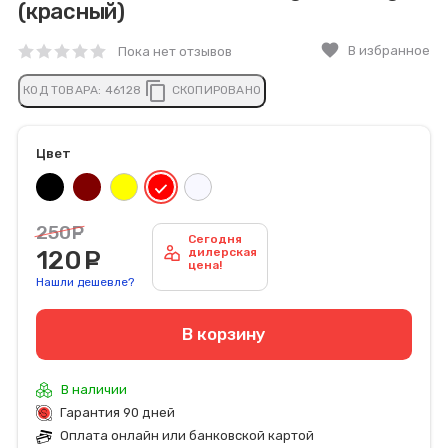
(красный)
favorite
В избранное
Пока нет отзывов
content_copy
КОД ТОВАРА:
46128
СКОПИРОВАНО
Цвет
250
руб.
Сегодня
120
руб.
дилерская
цена!
Нашли дешевле?
В корзину
В наличии
Гарантия 90 дней
Оплата онлайн или банковской картой