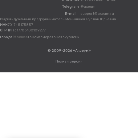
Telegram
@axeum
E-mail
support@axeum.ru
Индивидуальный предприниматель Меньшиков Руслан Юрьевич
ИНН
701745175857
ОГРНИП
317703100109277
Города:
Москва
Томск
Кемерово
Новокузнецк
© 2009-2026 «Аксеум»
Полная версия