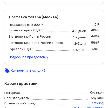
Доставка товара (Москва)
0
р
При заказе от 5 000
руб.
485
р
В пункт выдачи СДЭК
4-5 дней
448
р
В отделение Почты России
6-7 дней
586
р
В отделение Почты России 1 класс
2-3 дня
735
р
Курьером СДЭК
4-5 дней
Подробнее про доставку
local_offer
Как получать скидки?
Характеристики
Силикон
Материал
Anycase
Производитель
Samsung
Совместимый бренд