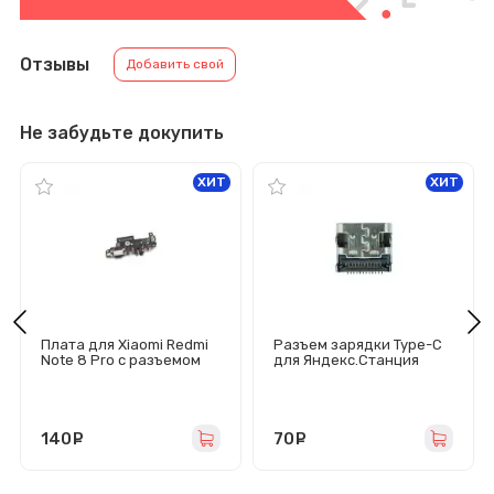
Отзывы
Добавить свой
Не забудьте докупить
ХИТ
ХИТ
Плата для Xiaomi Redmi
Разъем зарядки Type-C
Note 8 Pro с разъемом
для Яндекс.Станция
зарядки/гарнитуры/
Мини (MC-371)
микрофоном
140
руб.
70
руб.