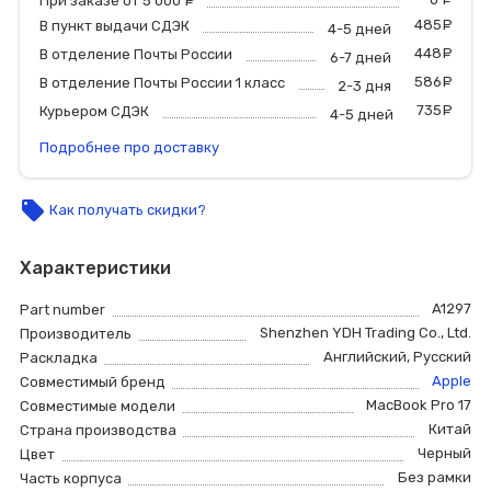
При заказе от 5 000
руб.
485
р
В пункт выдачи СДЭК
4-5 дней
448
р
В отделение Почты России
6-7 дней
586
р
В отделение Почты России 1 класс
2-3 дня
735
р
Курьером СДЭК
4-5 дней
Подробнее про доставку
local_offer
Как получать скидки?
Характеристики
A1297
Part number
Shenzhen YDH Trading Co., Ltd.
Производитель
Английский
,
Русский
Раскладка
Apple
Совместимый бренд
MacBook Pro 17
Совместимые модели
Китай
Страна производства
Черный
Цвет
Без рамки
Часть корпуса