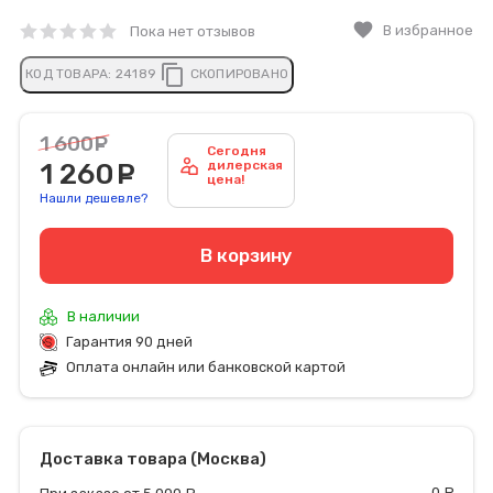
favorite
В избранное
Пока нет отзывов
content_copy
КОД ТОВАРА:
24189
СКОПИРОВАНО
1 600
руб.
Сегодня
1 260
руб.
дилерская
цена!
Нашли дешевле?
В корзину
В наличии
Гарантия 90 дней
Оплата онлайн или банковской картой
Доставка товара (Москва)
0
р