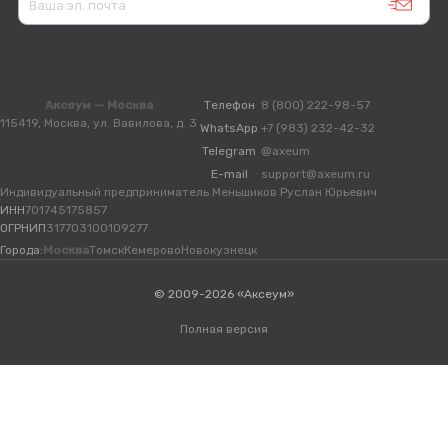
Аксеум — Москва
Телефон
8 (800) 222-98-57
115419, Москва, ул. Вавилова, д. 3
WhatsApp
+7 (983) 232-42-32
Telegram
@axeum
E-mail
support@axeum.ru
Индивидуальный предприниматель Меньшиков Руслан Юрьевич
ИНН
701745175857
ОГРНИП
317703100109277
Города:
Москва
Томск
Кемерово
Новокузнецк
© 2009-2026 «Аксеум»
Полная версия