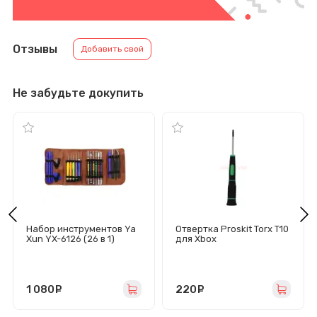
Отзывы
Добавить свой
Не забудьте докупить
Набор инструментов Ya
Отвертка Proskit Torx T10
Xun YX-6126 (26 в 1)
для Xbox
One/S/X/360/PS3/PS4/P
S5 (магнитная)
1 080
руб.
220
руб.