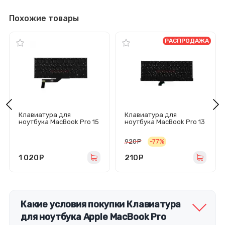
Похожие товары
РАСПРОДАЖА
Клавиатура для
Клавиатура для
ноутбука MacBook Pro 15
ноутбука MacBook Pro 13
A1398 (2012-2015/Г-
A1425 (2012-2013/Г-
образн Enter RU) черная
образный Enter RU)
920
руб.
-77%
черная
1 020
руб.
210
руб.
Какие условия покупки Клавиатура
для ноутбука Apple MacBook Pro