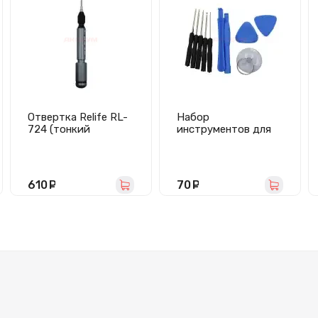
Отвертка Relife RL-
Набор
724 (тонкий
инструментов для
крестик 1.5 мм/
разборки телефона
магнитная/
(10 шт)
динамометрическая
0.5 кгс/см2)
610
руб.
70
руб.