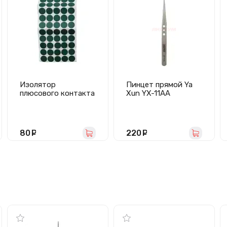
Изолятор
Пинцет прямой Ya
плюсового контакта
Xun YX-11AA
АКБ 18650
(комплект 100 шт.)
80
руб.
220
руб.