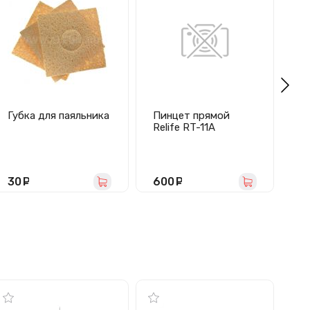
Губка для паяльника
Пинцет прямой
Па
Relife RT-11A
B
(5
4
30
руб.
600
руб.
5