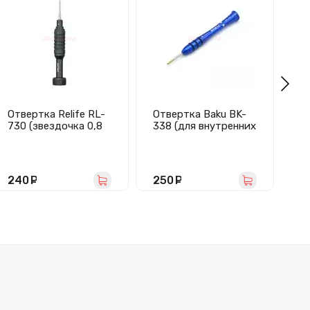
Отвертка Relife RL-
Отвертка Baku BK-
От
730 (звездочка 0,8
338 (для внутренних
73
мм, магнитная)
болтов iPhone)
кр
ма
240
руб.
250
руб.
4