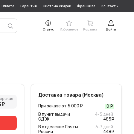
Оплата
Гарантия
Система скидок
Франшиза
Контакты
Статус
Избранное
Корзина
Войти
Доставка товара (Москва)
ерская
5
руб.
При заказе от 5 000
руб.
0
руб
В пункт выдачи
4-5 дней
СДЭК
485
руб
В отделение Почты
6-7 дней
России
448
руб