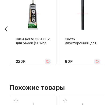
Клей Relife CP-0002
Скотч
для рамок (50 мл/
двусторонний для
черный)
крепления матриц
(210 мм, 2 шт.)
220
руб.
80
руб.
Похожие товары