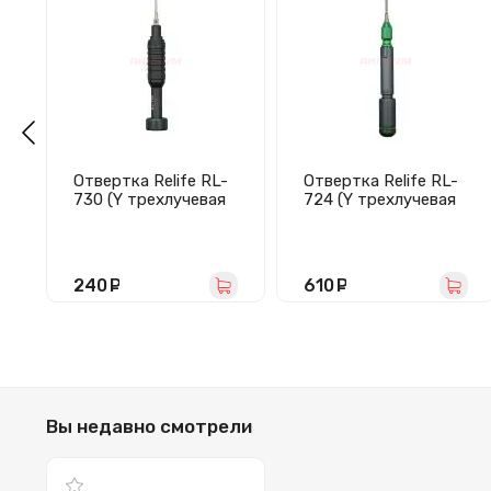
Отвертка Relife RL-
Отвертка Relife RL-
730 (Y трехлучевая
724 (Y трехлучевая
0,6 мм, магнитная)
0.6 мм/магнитная/
динамометрическая
0.5 кгс/см2)
240
руб.
610
руб.
Вы недавно смотрели