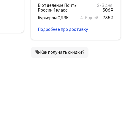
В отделение Почты
2-3 дня
России 1 класс
586
руб
Курьером СДЭК
4-5 дней
735
руб
Подробнее про доставку
local_offer
Как получать скидки?