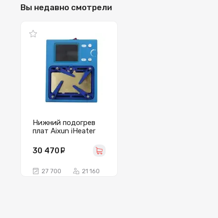
Вы недавно смотрели
Нижний подогрев
плат Aixun iHeater
Pro (130W/60-
280°C/LCD, iPhone
30 470
руб.
X - 15/Android)
27 700
21 160