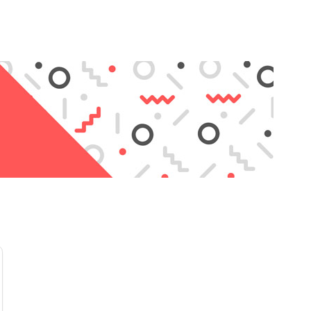
Компактный и эргономичный дизайн позволяет использо
мастерских, так и в домашних условиях, обеспечивая 
при работе с электроникой. Этот подогреватель стан
специалистов по ремонту и энтузиастов, занимающихс
модификацией электронных устройств.