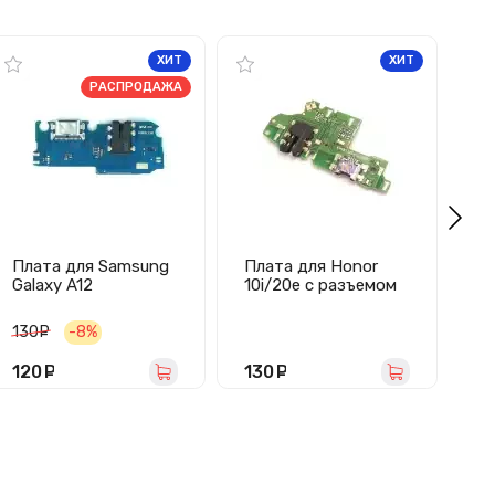
ХИТ
ХИТ
РАСПРОДАЖА
Плата для Samsung
Плата для Honor
Пл
Galaxy A12
10i/20e с разъемом
Re
Nacho/A127F с
зарядки/гарнитуры/
ра
разъемом зарядки/
микрофоном
га
130
руб.
-8%
гарнитуры/
м
микрофоном
120
руб.
130
руб.
1