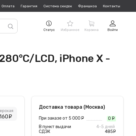
Оплата
Гарантия
Система скидок
Франшиза
Контакты
Статус
Избранное
Корзина
Войти
280°C/LCD, iPhone X -
Доставка товара (Москва)
ерская
 160
руб.
При заказе от 5 000
руб.
0
руб
В пункт выдачи
4-5 дней
СДЭК
485
руб