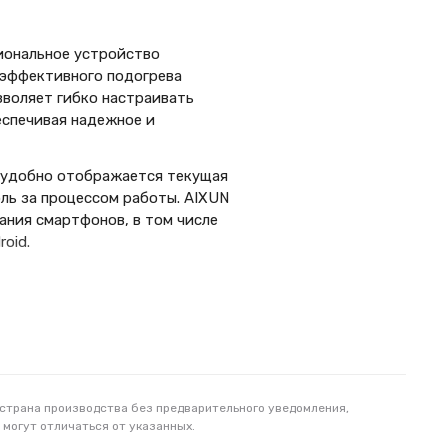
сиональное устройство
 эффективного подогрева
зволяет гибко настраивать
еспечивая надежное и
 удобно отображается текущая
оль за процессом работы. AIXUN
ания смартфонов, в том числе
oid.
 страна производства без предварительного уведомления,
 могут отличаться от указанных.