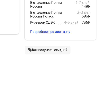
В отделение Почты
6-7 дней
России
448
руб
В отделение Почты
2-3 дня
России 1 класс
586
руб
Курьером СДЭК
4-5 дней
735
руб
Подробнее про доставку
local_offer
Как получать скидки?