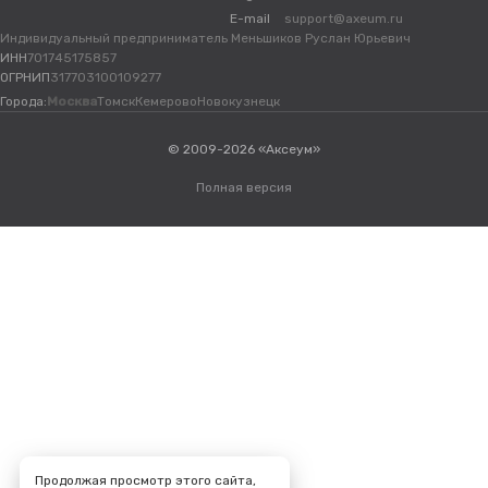
E-mail
support@axeum.ru
Индивидуальный предприниматель Меньшиков Руслан Юрьевич
ИНН
701745175857
ОГРНИП
317703100109277
Города:
Москва
Томск
Кемерово
Новокузнецк
© 2009-2026 «Аксеум»
Полная версия
Продолжая просмотр этого сайта,