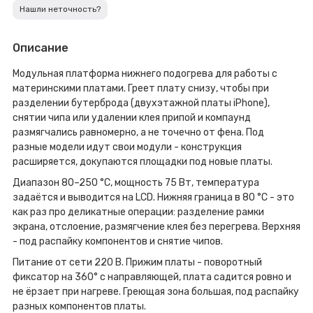
Нашли неточность?
Описание
Модульная платформа нижнего подогрева для работы с
материнскими платами. Греет плату снизу, чтобы при
разделении бутерброда (двухэтажной платы iPhone),
снятии чипа или удалении клея припой и компаунд
размягчались равномерно, а не точечно от фена. Под
разные модели идут свои модули - конструкция
расширяется, докупаются площадки под новые платы.
Диапазон 80–250 °C, мощность 75 Вт, температура
задаётся и выводится на LCD. Нижняя граница в 80 °C - это
как раз про деликатные операции: разделение рамки
экрана, отслоение, размягчение клея без перегрева. Верхняя
- под распайку компонентов и снятие чипов.
Питание от сети 220 В. Прижим платы - поворотный
фиксатор на 360° с направляющей, плата садится ровно и
не ёрзает при нагреве. Греющая зона большая, под распайку
разных компонентов платы.