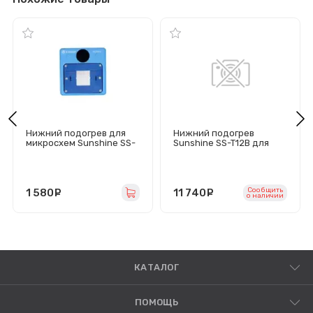
Нижний подогрев для
Нижний подогрев
микросхем Sunshine SS-
Sunshine SS-T12B для
T12C (45W/100-
плат iPhone 7–16/Android
250°C/LCD)
(75W, 80–250 °C, LCD)
Сообщить
1 580
руб.
11 740
руб.
o наличии
КАТАЛОГ
ПОМОЩЬ