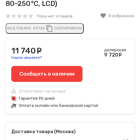
80–250 °C, LCD)
favorite
В избранное
Пока нет отзывов
content_copy
КОД ТОВАРА:
59732
СКОПИРОВАНО
11 740
руб.
дилерская
9 720
ру
Нашли дешевле?
Сообщить o наличии
Отсутствует на складе
Гарантия 90 дней
Оплата онлайн или банковской картой
Доставка товара (Москва)