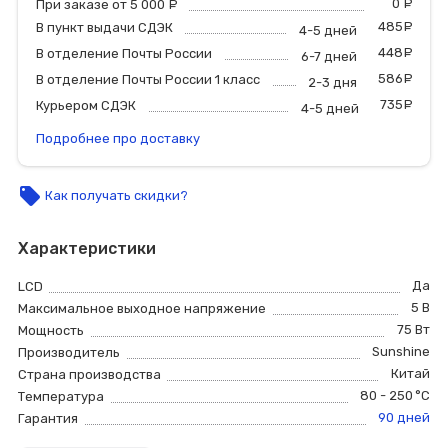
0
р
При заказе от 5 000
руб.
485
р
В пункт выдачи СДЭК
4-5 дней
448
р
В отделение Почты России
6-7 дней
586
р
В отделение Почты России 1 класс
2-3 дня
735
р
Курьером СДЭК
4-5 дней
Подробнее про доставку
local_offer
Как получать скидки?
Характеристики
Да
LCD
5 В
Максимальное выходное напряжение
75 Вт
Мощность
Sunshine
Производитель
Китай
Страна производства
80 - 250 °C
Температура
90 дней
Гарантия