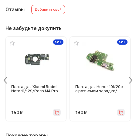
Отзывы
Добавить свой
Не забудьте докупить
ХИТ
ХИТ
Плата для Xiaomi Redmi
Плата для Honor 10i/20e
Note 11/12S/Poco M4 Pro
с разъемом зарядки/
4G с разъемом зарядки/
гарнитуры/микрофоном
микрофон
160
руб.
130
руб.
Похожие товары