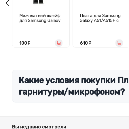
Межплатный шлейф
Плата для Samsung
для Samsung Galaxy
Galaxy A51/A515F с
A16 4G/5G
разъемом зарядки/
(A165F/A166B)
гарнитуры/
микрофоном -
Премиум
100
руб.
610
руб.
Какие условия покупки Пл
гарнитуры/микрофоном?
Вы недавно смотрели