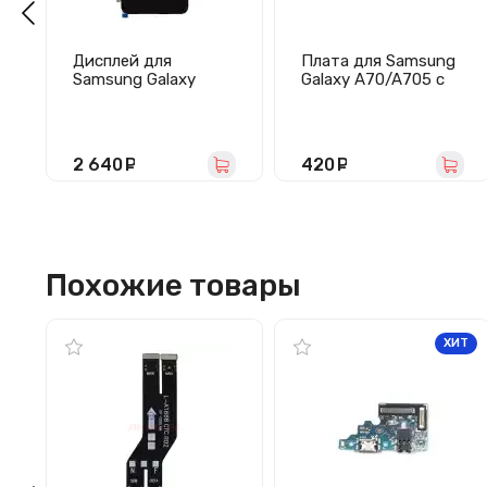
Дисплей для
Плата для Samsung
Samsung Galaxy
Galaxy A70/A705 с
A70/A705F с
разъем зарядки/
тачскрином
гарнитуры/
(черный) - OLED
микрофоном
2 640
руб.
420
руб.
Похожие товары
ХИТ