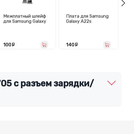
Межплатный шлейф
Плата для Samsung
М
для Samsung Galaxy
Galaxy A22s
дл
A32/A22/A325F/A22
5G/A226B с
A2
5F
разъемом зарядки/
гарнитуры/
микрофоном
100
руб.
140
руб.
1
705 с разъем зарядки/