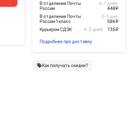
В отделение Почты
6-7 дней
России
448
руб
В отделение Почты
2-3 дня
России 1 класс
586
руб
Курьером СДЭК
4-5 дней
735
руб
Подробнее про доставку
local_offer
Как получать скидки?