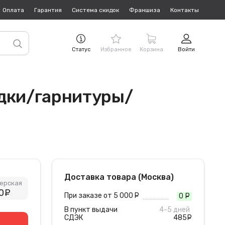
Оплата
Гарантия
Система скидок
Франшиза
Контакты
Статус
Избранное
Корзина
Войти
ядки/гарнитуры/
Доставка товара (Москва)
ерская
0
руб.
При заказе от 5 000
руб.
0
руб
В пункт выдачи
4-5 дней
СДЭК
485
руб