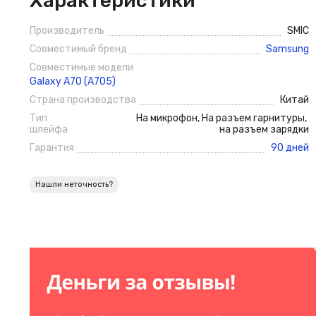
Характеристики
Производитель
SMIC
Совместимый бренд
Samsung
Совместимые модели
Galaxy A70 (A705)
Страна производства
Китай
Тип
На микрофон
,
На разъем гарнитуры
,
шлейфа
на разъем зарядки
Гарантия
90 дней
Нашли неточность?