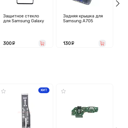
Защитное стекло
Задняя крышка для
Ст
для Samsung Galaxy
Samsung A705
Sa
A70/A705 (полное
(Galaxy A70) черная
A
покрытие, черное)
премиум
300
руб.
130
руб.
3
ХИТ