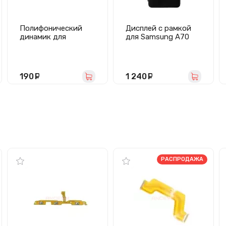
Полифонический
Дисплей с рамкой
динамик для
для Samsung A70
Samsung Galaxy A70
(A705F) с
(A705)
тачскрином
(черный) - In-Cell
190
руб.
1 240
руб.
РАСПРОДАЖА