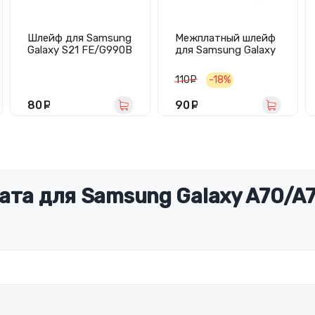
Шлейф для Samsung
Межплатный шлейф
Galaxy S21 FE/G990B
для Samsung Galaxy
на кнопки
A71 (A715F)
громкости/
110
руб.
-18%
включения
80
руб.
90
руб.
ата для Samsung Galaxy A70/A