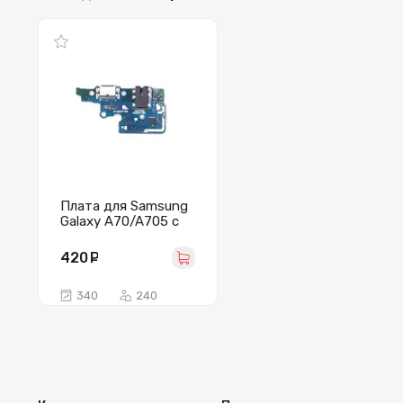
Плата для Samsung
Galaxy A70/A705 с
разъем зарядки/
гарнитуры/
420
руб.
микрофоном
340
240