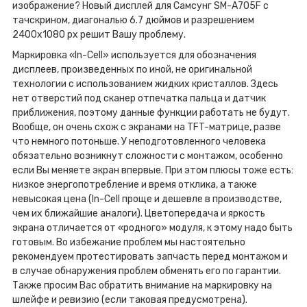
изображение? Новый дисплей для Самсунг SM-A705F с
тачскрином, диагональю 6.7 дюймов и разрешением
2400x1080 px решит Вашу проблему.
Маркировка «In-Cell» используется для обозначения
дисплеев, произведенных по иной, не оригинальной
технологии с использованием жидких кристаллов. Здесь
нет отверстий под сканер отпечатка пальца и датчик
приближения, поэтому данные функции работать не будут.
Вообще, он очень схож с экранами на TFT-матрице, разве
что немного потоньше. У неподготовленного человека
обязательно возникнут сложности с монтажом, особенно
если Вы меняете экран впервые. При этом плюсы тоже есть:
низкое энергопотребление и время отклика, а также
невысокая цена (In-Cell проще и дешевле в производстве,
чем их ближайшие аналоги). Цветопередача и яркость
экрана отличается от «родного» модуля, к этому надо быть
готовым. Во избежание проблем мы настоятельно
рекомендуем протестировать запчасть перед монтажом и
в случае обнаружения проблем обменять его по гарантии.
Также просим Вас обратить внимание на маркировку на
шлейфе и ревизию (если таковая предусмотрена).