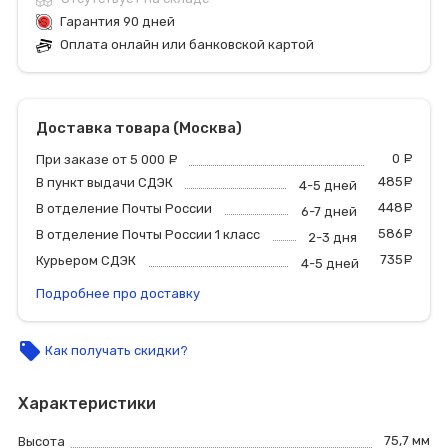
Гарантия 90 дней
Оплата онлайн или банковской картой
Доставка товара (Москва)
0
р
При заказе от 5 000
руб.
485
р
В пункт выдачи СДЭК
4-5 дней
448
р
В отделение Почты России
6-7 дней
586
р
В отделение Почты России 1 класс
2-3 дня
735
р
Курьером СДЭК
4-5 дней
Подробнее про доставку
local_offer
Как получать скидки?
Характеристики
75,7 мм
Высота