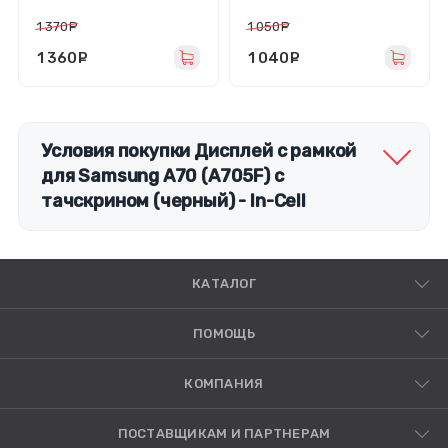
4G/5G (A155F/A156B) с
тачскрином (черный) -
тачскрином (черный) -
In-Cell
1 370
руб.
1 050
руб.
In-Cell
1 360
руб.
1 040
руб.
Условия покупки Дисплей с рамкой
для Samsung A70 (A705F) с
тачскрином (черный) - In-Cell
КАТАЛОГ
ПОМОЩЬ
КОМПАНИЯ
ПОСТАВЩИКАМ И ПАРТНЕРАМ