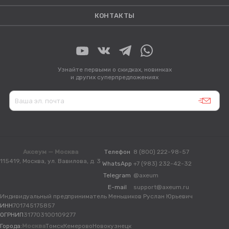
КОНТАКТЫ
Узнайте первыми о скидках, новинках
и других суперпредложениях
Аксеум — Москва
Телефон
8 (800) 222-98-57
115419, Москва, ул. Вавилова, д. 3
WhatsApp
+7 (983) 232-42-32
Telegram
@axeum
E-mail
support@axeum.ru
Индивидуальный предприниматель Меньшиков Руслан Юрьевич
ИНН
701745175857
ОГРНИП
317703100109277
Города:
Москва
Томск
Кемерово
Новокузнецк