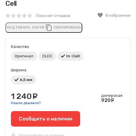
Cell
favorite
В избранное
Пока нет отзывов
content_copy
КОД ТОВАРА:
54098
СКОПИРОВАНО
Качество
Оригинал
OLED
In-Cell
Ширина
6,5 мм
1 240
руб.
дилерская
920
руб
Нашли дешевле?
Сообщить o наличии
Отсутствует на складе