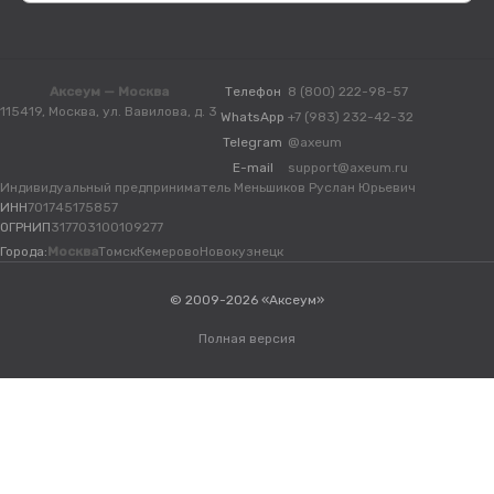
Аксеум — Москва
Телефон
8 (800) 222-98-57
115419, Москва, ул. Вавилова, д. 3
WhatsApp
+7 (983) 232-42-32
Telegram
@axeum
E-mail
support@axeum.ru
Индивидуальный предприниматель Меньшиков Руслан Юрьевич
ИНН
701745175857
ОГРНИП
317703100109277
Города:
Москва
Томск
Кемерово
Новокузнецк
© 2009-2026 «Аксеум»
Полная версия