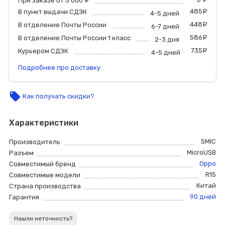
При заказе от 5 000
руб.
485
р
В пункт выдачи СДЭК
4-5 дней
448
р
В отделение Почты России
6-7 дней
586
р
В отделение Почты России 1 класс
2-3 дня
735
р
Курьером СДЭК
4-5 дней
Подробнее про доставку
local_offer
Как получать скидки?
Характеристики
SMIC
Производитель
MicroUSB
Разъем
Oppo
Совместимый бренд
R15
Совместимые модели
Китай
Страна производства
90 дней
Гарантия
Нашли неточность?