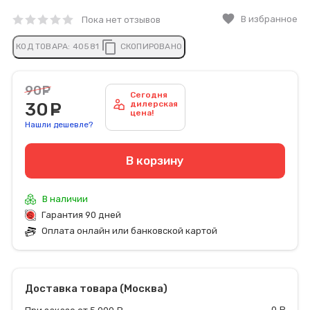
favorite
В избранное
Пока нет отзывов
content_copy
КОД ТОВАРА:
40581
СКОПИРОВАНО
90
руб.
Сегодня
30
руб.
дилерская
цена!
Нашли дешевле?
В корзину
В наличии
Гарантия 90 дней
Оплата онлайн или банковской картой
Доставка товара (Москва)
0
р