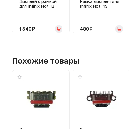
Дисплей с рамкой
Рамка дисплея для
для Infinix Hot 12
Infinix Hot 11S
Play с тачскрином
(черная)
(черный) - Оригинал
1 540
руб.
480
руб.
Похожие товары