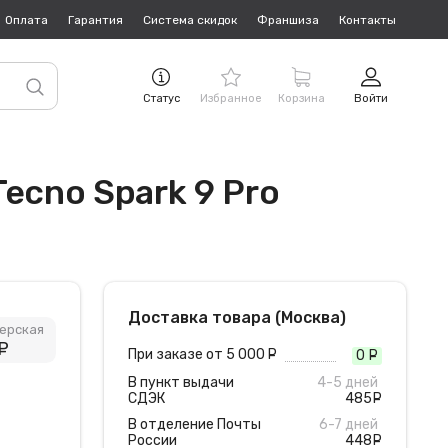
Оплата
Гарантия
Система скидок
Франшиза
Контакты
Статус
Избранное
Корзина
Войти
Tecno Spark 9 Pro
Доставка товара (Москва)
ерская
руб.
При заказе от 5 000
руб.
0
руб
В пункт выдачи
4-5 дней
СДЭК
485
руб
В отделение Почты
6-7 дней
России
448
руб