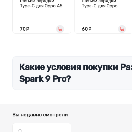
Разъем зарядки
Разъем зарядки
Type-C для Oppo A5
Type-C для Oppo
2020/A9 2020
A91/Reno 3
70
руб.
60
руб.
Какие условия покупки Раз
Spark 9 Pro?
Вы недавно смотрели