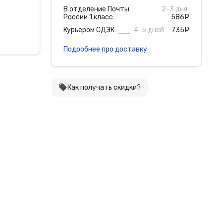
В отделение Почты
2-3 дня
России 1 класс
586
руб
Курьером СДЭК
4-5 дней
735
руб
Подробнее про доставку
local_offer
Как получать скидки?