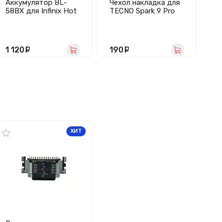
Аккумулятор BL-
Чехол накладка для
Ст
58BX для Infinix Hot
TECNO Spark 9 Pro
Te
10 Play/11/11 Play/12
Ultra Slim
(к
Play/20 Play -
(прозрачный)
че
Премиум
1 120
руб.
190
руб.
4
ХИТ