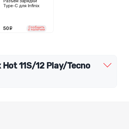
Разъем зарядки
Type-C для Infinix
Hot 11S/12
Play/Tecno Spark 9
Pro
Сообщить
50
руб.
o наличии
 Hot 11S/12 Play/Tecno