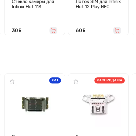
Стекло камеры для
Лоток SIM для Infinix
Infinix Hot 11S
Hot 12 Play NFC
(черное)
(черный)
30
руб.
60
руб.
ХИТ
РАСПРОДАЖА