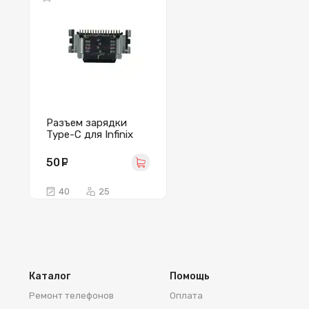
Разъем зарядки
Type-C для Infinix
Hot 11S/12
Play/Tecno Spark 9
50
руб.
Pro
40
25
Каталог
Помощь
Ремонт телефонов
Оплата