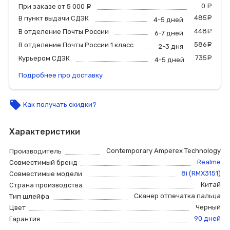
0
р
При заказе от 5 000
руб.
485
р
В пункт выдачи СДЭК
4-5 дней
448
р
В отделение Почты России
6-7 дней
586
р
В отделение Почты России 1 класс
2-3 дня
735
р
Курьером СДЭК
4-5 дней
Подробнее про доставку
local_offer
Как получать скидки?
Характеристики
Contemporary Amperex Technology
Производитель
Realme
Совместимый бренд
8i (RMX3151)
Совместимые модели
Китай
Страна производства
Сканер отпечатка пальца
Тип шлейфа
Черный
Цвет
90 дней
Гарантия