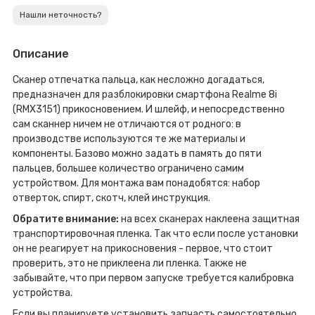
Нашли неточность?
Описание
Сканер отпечатка пальца, как несложно догадаться,
предназначен для разблокировки смартфона Realme 8i
(RMX3151) прикосновением. И шлейф, и непосредственно
сам сканнер ничем не отличаются от родного: в
производстве используются те же материалы и
компоненты. Базово можно задать в память до пяти
пальцев, большее количество ограничено самим
устройством. Для монтажа вам понадобятся: набор
отверток, спирт, скотч, клей инструкция.
Обратите внимание:
на всех сканерах наклеена защитная
транспортировочная пленка. Так что если после установки
он не реагирует на прикосновения - первое, что стоит
проверить, это не приклеена ли пленка. Также не
забывайте, что при первом запуске требуется калибровка
устройства.
Если вы планируете установить запчасть самостоятельно