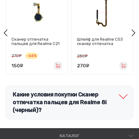
Сканер отпечатка
Шлейф для Realme C53
пальцев для Realme C21
сканер отпечатка
(черный)
пальцев (черный)
270
руб.
-44%
280
руб.
150
руб.
270
руб.
Какие условия покупки Сканер
отпечатка пальцев для Realme 8i
(черный)?
КАТАЛОГ