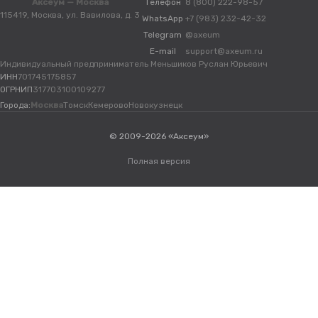
Аксеум — Москва
Телефон
8 (800) 222-98-57
115419, Москва, ул. Вавилова, д. 3
WhatsApp
+7 (983) 232-42-32
Telegram
@axeum
E-mail
support@axeum.ru
Индивидуальный предприниматель Меньшиков Руслан Юрьевич
ИНН
701745175857
ОГРНИП
317703100109277
Города:
Москва
Томск
Кемерово
Новокузнецк
© 2009-2026 «Аксеум»
Полная версия