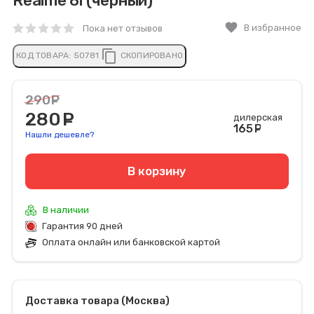
Realme 8i (черный)
favorite
В избранное
Пока нет отзывов
content_copy
КОД ТОВАРА:
50781
СКОПИРОВАНО
290
руб.
280
руб.
дилерская
165
руб
Нашли дешевле?
В корзину
В наличии
Гарантия 90 дней
Оплата онлайн или банковской картой
Доставка товара (Москва)