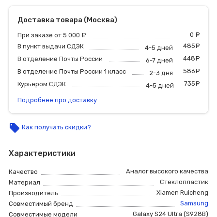
Доставка товара (Москва)
0
р
При заказе от 5 000
руб.
485
р
В пункт выдачи СДЭК
4-5 дней
448
р
В отделение Почты России
6-7 дней
586
р
В отделение Почты России 1 класс
2-3 дня
735
р
Курьером СДЭК
4-5 дней
Подробнее про доставку
local_offer
Как получать скидки?
Характеристики
Аналог высокого качества
Качество
Стеклопластик
Материал
Xiamen Ruicheng
Производитель
Samsung
Совместимый бренд
Galaxy S24 Ultra (S928B)
Совместимые модели