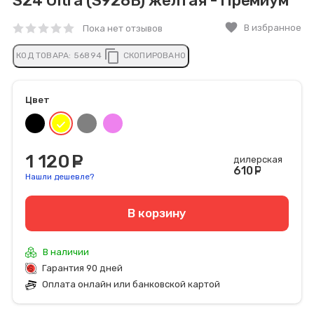
S24 Ultra (S928B) желтая - Премиум
favorite
В избранное
Пока нет отзывов
content_copy
КОД ТОВАРА:
56894
СКОПИРОВАНО
Цвет
1 120
руб.
дилерская
610
руб
Нашли дешевле?
В корзину
В наличии
Гарантия 90 дней
Оплата онлайн или банковской картой