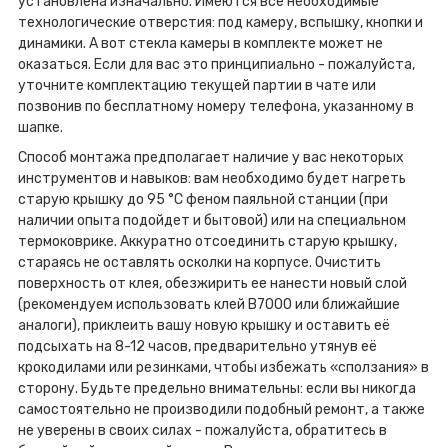
установлена изначально. Имеются все необходимые
технологические отверстия: под камеру, вспышку, кнопки и
динамики. А вот стекла камеры в комплекте может не
оказаться. Если для вас это принципиально - пожалуйста,
уточните комплектацию текущей партии в чате или
позвонив по бесплатному номеру телефона, указанному в
шапке.
Способ монтажа предполагает наличие у вас некоторых
инструментов и навыков: вам необходимо будет нагреть
старую крышку до 95 °C феном паяльной станции (при
наличии опыта подойдет и бытовой) или на специальном
термоковрике. Аккуратно отсоединить старую крышку,
стараясь не оставлять осколки на корпусе. Очистить
поверхность от клея, обезжирить ее нанести новый слой
(рекомендуем использовать клей B7000 или ближайшие
аналоги), приклеить вашу новую крышку и оставить её
подсыхать на 8-12 часов, предварительно утянув её
крокодилами или резинками, чтобы избежать «сползания» в
сторону. Будьте предельно внимательны: если вы никогда
самостоятельно не производили подобный ремонт, а также
не уверены в своих силах - пожалуйста, обратитесь в