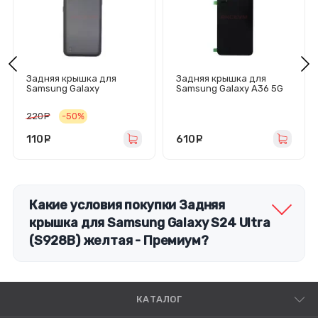
Задняя крышка для
Задняя крышка для
Samsung Galaxy
Samsung Galaxy A36 5G
A01/A015F (черная)
(A366B) черная -
Премиум
220
руб.
-50%
110
руб.
610
руб.
Какие условия покупки Задняя
крышка для Samsung Galaxy S24 Ultra
(S928B) желтая - Премиум?
КАТАЛОГ