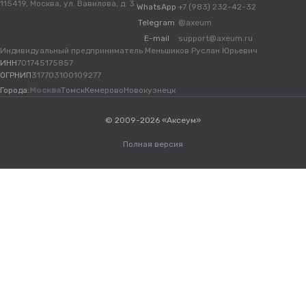
115419, Москва, ул. Вавилова, д. 3
WhatsApp
+7 (983) 232-42-32
Telegram
@axeum
E-mail
support@axeum.ru
Индивидуальный предприниматель Меньшиков Руслан Юрьевич
ИНН
701745175857
ОГРНИП
317703100109277
Города:
Москва
Томск
Кемерово
Новокузнецк
© 2009-2026 «Аксеум»
Полная версия