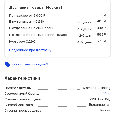
Доставка товара (Москва)
0
р
При заказе от 5 000
руб.
485
р
В пункт выдачи СДЭК
4-5 дней
448
р
В отделение Почты России
6-7 дней
586
р
В отделение Почты России 1 класс
2-3 дня
735
р
Курьером СДЭК
4-5 дней
Подробнее про доставку
local_offer
Как получать скидки?
Характеристики
Xiamen Ruicheng
Производитель
Vivo
Совместимый бренд
V21E (V2061)
Совместимые модели
Вклеивается
Способ монтажа
Китай
Страна производства