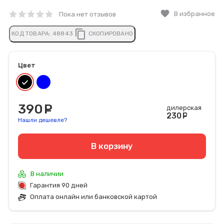
favorite
В избранное
Пока нет отзывов
content_copy
КОД ТОВАРА:
48843
СКОПИРОВАНО
Цвет
390
руб.
дилерская
230
руб
Нашли дешевле?
В корзину
В наличии
Гарантия 90 дней
Оплата онлайн или банковской картой