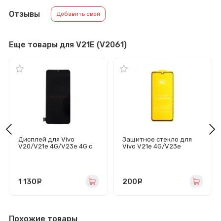
Отзывы
Добавить свой
Еще товары для V21E (V2061)
Дисплей для Vivo
Защитное стекло для
V20/V21e 4G/V23e 4G с
Vivo V21e 4G/V23e
тачскрином (черный) -
4G/V25/V25e/V20/V20
In-Cell
SE (полное покрытие)
черное
1 130
руб.
200
руб.
Похожие товары