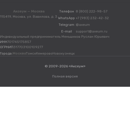
Аксеум — Москва
Телефон
8 (800) 222-98-57
115419, Москва, ул. Вавилова, д. 3
WhatsApp
+7 (983) 232-42-32
Telegram
@axeum
E-mail
support@axeum.ru
Индивидуальный предприниматель Меньшиков Руслан Юрьевич
ИНН
701745175857
ОГРНИП
317703100109277
Города:
Москва
Томск
Кемерово
Новокузнецк
© 2009-2026 «Аксеум»
Полная версия