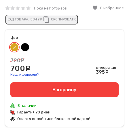
favorite
В избранное
Пока нет отзывов
content_copy
КОД ТОВАРА:
58499
СКОПИРОВАНО
Цвет
720
руб.
700
руб.
дилерская
395
руб
Нашли дешевле?
В корзину
В наличии
Гарантия 90 дней
Оплата онлайн или банковской картой