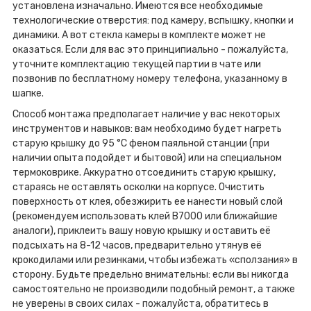
установлена изначально. Имеются все необходимые
технологические отверстия: под камеру, вспышку, кнопки и
динамики. А вот стекла камеры в комплекте может не
оказаться. Если для вас это принципиально - пожалуйста,
уточните комплектацию текущей партии в чате или
позвонив по бесплатному номеру телефона, указанному в
шапке.
Способ монтажа предполагает наличие у вас некоторых
инструментов и навыков: вам необходимо будет нагреть
старую крышку до 95 °C феном паяльной станции (при
наличии опыта подойдет и бытовой) или на специальном
термоковрике. Аккуратно отсоединить старую крышку,
стараясь не оставлять осколки на корпусе. Очистить
поверхность от клея, обезжирить ее нанести новый слой
(рекомендуем использовать клей B7000 или ближайшие
аналоги), приклеить вашу новую крышку и оставить её
подсыхать на 8-12 часов, предварительно утянув её
крокодилами или резинками, чтобы избежать «сползания» в
сторону. Будьте предельно внимательны: если вы никогда
самостоятельно не производили подобный ремонт, а также
не уверены в своих силах - пожалуйста, обратитесь в