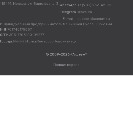
115419, Москва, ул. Вавилова, д. 3
WhatsApp
+7 (983) 232-42-32
Telegram
@axeum
E-mail
support@axeum.ru
Индивидуальный предприниматель Меньшиков Руслан Юрьевич
ИНН
701745175857
ОГРНИП
317703100109277
Города:
Москва
Томск
Кемерово
Новокузнецк
© 2009-2026 «Аксеум»
Полная версия