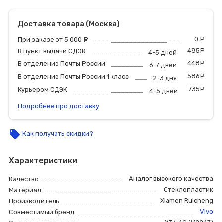
Доставка товара (Москва)
0
р
При заказе от 5 000
руб.
485
р
В пункт выдачи СДЭК
4-5 дней
448
р
В отделение Почты России
6-7 дней
586
р
В отделение Почты России 1 класс
2-3 дня
735
р
Курьером СДЭК
4-5 дней
Подробнее про доставку
local_offer
Как получать скидки?
Характеристики
Аналог высокого качества
Качество
Стеклопластик
Материал
Xiamen Ruicheng
Производитель
Vivo
Совместимый бренд