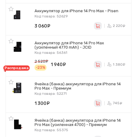
Аккумулятор для iPhone 14 Pro Max - Pisen
Код товара: 52629
3 060
руб.
2 220
р
Аккумулятор для iPhone 14 Pro Max
(усиленный 4770 mAh) - JCID
Код товара: 56361
2 520
руб.
1 940
руб.
1 380
р
-23%
Распродажа
Ячейка (банка) аккумулятора для iPhone 14
Pro Max - Премиум
Код товара: 52271
1 300
руб.
745
ру
Ячейка (банка) аккумулятора для iPhone 14
Pro Max (усиленная 4700) - Премиум
Код товара: 55375