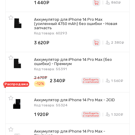
1 440
руб.
860
ру
Аккумулятор для iPhone 14 Pro Max
(усиленный 4750 mAh) без ошибки - Новая
запчасть
Код товара: 60293
3 620
руб.
2 380
р
Аккумулятор для iPhone 14 Pro Max (без
ошибки) - Премиум
Код товара: 55391
2 670
руб.
Сообщить
2 340
руб.
1 560
р
o наличии
-12%
Распродажа
Аккумулятор для iPhone 14 Pro Max - JCID
Код товара: 55324
Сообщить
1 920
руб.
1 320
р
o наличии
Аккумулятор для iPhone 14 Pro Max -