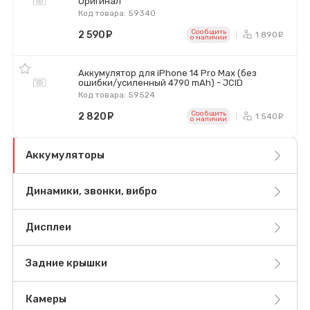
Оригинал
Код товара: 59340
Сообщить
2 590
руб.
1 890
р
o наличии
Аккумулятор для iPhone 14 Pro Max (без
ошибки/усиленный 4790 mAh) - JCID
Код товара: 59524
Сообщить
2 820
руб.
1 540
р
o наличии
Аккумуляторы
Динамики, звонки, вибро
Дисплеи
Задние крышки
Камеры