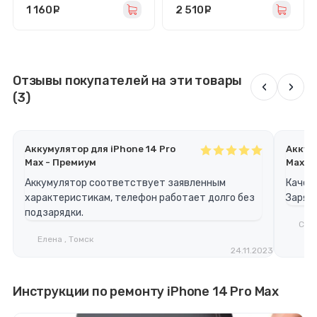
1 160
руб.
2 510
руб.
Отзывы покупателей на эти товары
‹
›
(3)
Аккумулятор для iPhone 14 Pro
Аккуму
Max - Премиум
Max -
Аккумулятор соответствует заявленным
Качес
характеристикам, телефон работает долго без
Заряд
подзарядки.
Серг
Елена , Томск
24.11.2023
Инструкции по ремонту iPhone 14 Pro Max