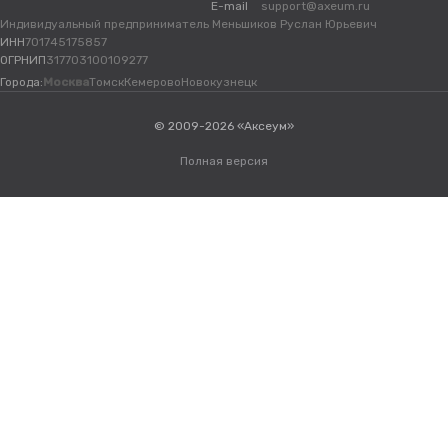
E-mail
support@axeum.ru
Индивидуальный предприниматель Меньшиков Руслан Юрьевич
ИНН
701745175857
ОГРНИП
317703100109277
Города:
Москва
Томск
Кемерово
Новокузнецк
© 2009-2026 «Аксеум»
Полная версия