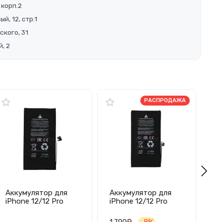
 корп.2
й, 12, стр.1
ского, 31
, 2
РАСПРОДАЖА
Аккумулятор для
Аккумулятор для
Ак
iPhone 12/12 Pro
iPhone 12/12 Pro
iP
(без ошибки) -
(усиленный 3310
П
Премиум
mAh/без ошибки) -