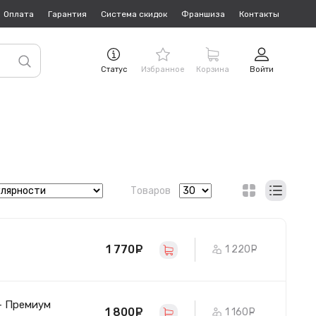
Оплата
Гарантия
Система скидок
Франшиза
Контакты
Статус
Избранное
Корзина
Войти
Товаров
1 770
руб.
1 220
руб.
 - Премиум
1 800
руб.
1 160
руб.