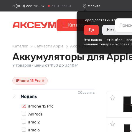
8 (800) 222-98-57
Москва
3:00 - 13:00
Город доставки ваших поку
Каталог
Да
Нет, измени
Это важно — от выбранного
наличие товара и условия 
Каталог
Запчасти Apple
Аккумуляторы
iPhone 15 Pro
Аккумуляторы для Apple
9 товаров · цены от 1150 до 3340 ₽
×
iPhone 15 Pro
Сбросить
Модель
iPhone 15 Pro
AirPods
iPad 2
iPad 3