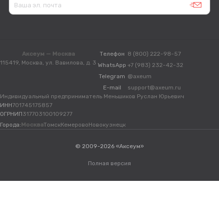
Аксеум — Москва
Телефон
8 (800) 222-98-57
115419, Москва, ул. Вавилова, д. 3
WhatsApp
+7 (983) 232-42-32
Telegram
@axeum
E-mail
support@axeum.ru
Индивидуальный предприниматель Меньшиков Руслан Юрьевич
ИНН
701745175857
ОГРНИП
317703100109277
Города:
Москва
Томск
Кемерово
Новокузнецк
© 2009-2026 «Аксеум»
Полная версия