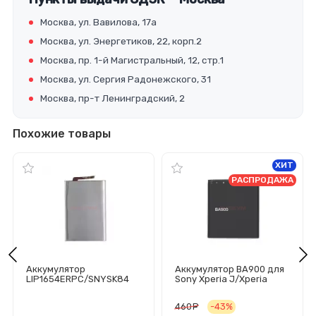
Москва, ул. Вавилова, 17а
Москва, ул. Энергетиков, 22, корп.2
Москва, пр. 1-й Магистральный, 12, стр.1
Москва, ул. Сергия Радонежского, 31
Москва, пр-т Ленинградский, 2
Похожие товары
ХИТ
РАСПРОДАЖА
Аккумулятор
Аккумулятор BA900 для
LIP1654ERPC/SNYSK84
Sony Xperia J/Xperia
для Sony L2 Dual/L3
TX/Xperia E1/E1 Dual
Dual/XA2 Dual
(LT29i/C1904/C1905/C200
460
руб.
-43%
(H4311/I4312/H4113)
5/D2005/D2105/ST26i)