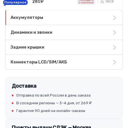
Сообщить
280
руб.
180
ру
Популярное
o наличии
Аккумуляторы
Динамики и звонки
Задние крышки
Коннекторы LCD/SIM/АКБ
Доставка
Отправка по всей России в день заказа
В соседние регионы — 3–4 дня, от 269 ₽
Гарантия 90 дней на онлайн-заказы
Пункты выдачи СДЭК — Москва