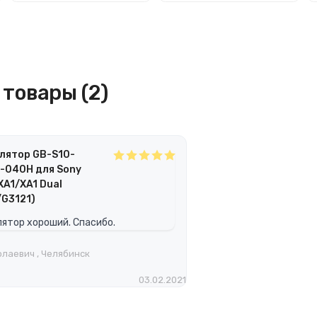
товары (2)
лятор GB-S10-
-040H для Sony
XA1/XA1 Dual
/G3121)
ятор хороший. Спасибо.
лаевич , Челябинск
03.02.2021