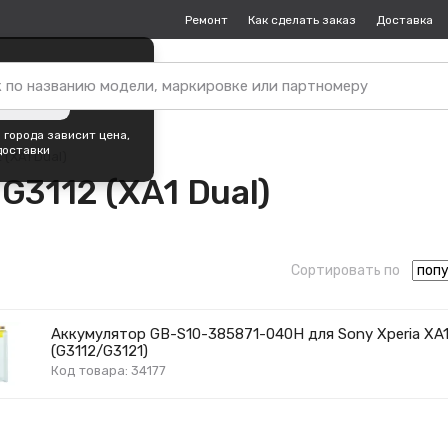
Ремонт
Как сделать заказ
Доставка
пок —
Москва
?
ть город
 города зависит цена,
доставки
 (XA1 Dual)
G3112 (XA1 Dual)
Сортировать по
Аккумулятор GB-S10-385871-040H для Sony Xperia XA1
(G3112/G3121)
Код товара: 34177