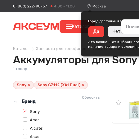
8 (800) 222-98-57
Москва
4:00 - 11:00
Город доставки ваших поку
Каталог
Да
Нет, измени
Это важно — от выбранного
наличие товара и условия 
Каталог
Запчасти для телефонов
Аккумуляторы
G3112
Аккумуляторы для Sony 
1 товар
×
×
Sony
Sony G3112 (XA1 Dual)
Сбросить
Бренд
Sony
Acer
Alcatel
Asus