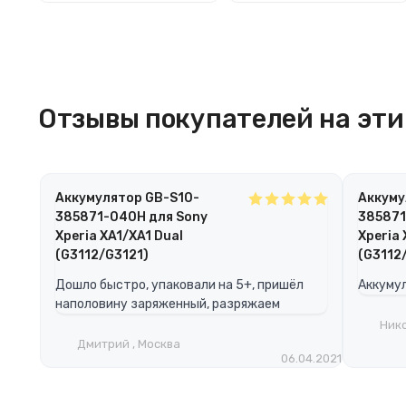
Отзывы покупателей на эти 
Аккумулятор GB-S10-
Аккуму
385871-040H для Sony
385871
Xperia XA1/XA1 Dual
Xperia 
(G3112/G3121)
(G3112
Дошло быстро, упаковали на 5+, пришёл
Аккумул
наполовину заряженный, разряжаем
Нико
Дмитрий , Москва
06.04.2021