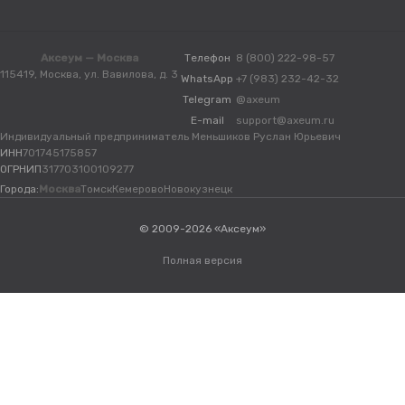
Аксеум — Москва
Телефон
8 (800) 222-98-57
115419, Москва, ул. Вавилова, д. 3
WhatsApp
+7 (983) 232-42-32
Telegram
@axeum
E-mail
support@axeum.ru
Индивидуальный предприниматель Меньшиков Руслан Юрьевич
ИНН
701745175857
ОГРНИП
317703100109277
Города:
Москва
Томск
Кемерово
Новокузнецк
© 2009-2026 «Аксеум»
Полная версия