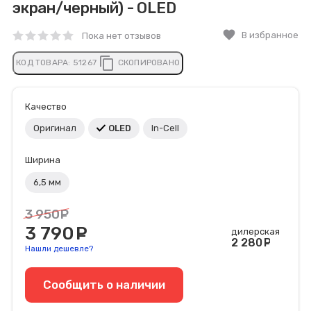
экран/черный) - OLED
favorite
В избранное
Пока нет отзывов
content_copy
КОД ТОВАРА:
51267
СКОПИРОВАНО
Качество
Оригинал
OLED
In-Cell
Ширина
6,5 мм
3 950
руб.
3 790
руб.
дилерская
2 280
ру
Нашли дешевле?
Сообщить o наличии