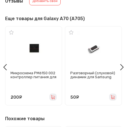
Отзывы
Добавить свой
Еще товары для Galaxy A70 (A705)
Микросхема PM6150 002
Разговорный (слуховой)
контроллер питания для
динамик для Samsung
Samsung A705F
Galaxy
A205/A305F/A310F/A510F
/A505F/A705/A710F/J320
F/G532F/G570F/J106F/J2
200
руб.
50F/J330F/J400F/J510F/
50
руб.
J710F
Похожие товары