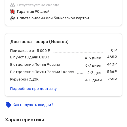
Отсутствует на складе
Гарантия 90 дней
Оплата онлайн или банковской картой
Доставка товара (Москва)
0
р
При заказе от 5 000
руб.
485
р
В пункт выдачи СДЭК
4-5 дней
448
р
В отделение Почты России
6-7 дней
586
р
В отделение Почты России 1 класс
2-3 дня
735
р
Курьером СДЭК
4-5 дней
Подробнее про доставку
local_offer
Как получать скидки?
Характеристики