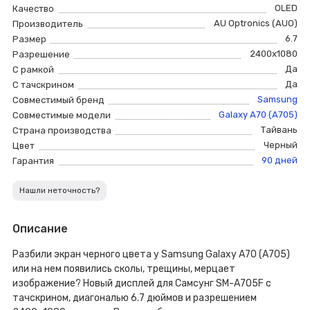
OLED
Качество
AU Optronics (AUO)
Производитель
6.7
Размер
2400x1080
Разрешение
Да
С рамкой
Да
С тачскрином
Samsung
Совместимый бренд
Galaxy A70 (A705)
Совместимые модели
Тайвань
Страна производства
Черный
Цвет
90 дней
Гарантия
Нашли неточность?
Описание
Разбили экран черного цвета у Samsung Galaxy A70 (A705)
или на нем появились сколы, трещины, мерцает
изображение? Новый дисплей для Самсунг SM-A705F с
тачскрином, диагональю 6.7 дюймов и разрешением