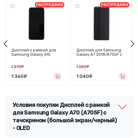
РАСПРОДАЖА
РАСПРОДАЖА
Дисплей с рамкой для
Дисплей для Samsung
Samsung Galaxy A15
Galaxy A7 2018/A750F с
4G/5G (A155F/A156B) с
тачскрином (черный) -
тачскрином (черный) -
In-Cell
1 370
руб.
1 050
руб.
In-Cell
1 360
руб.
1 040
руб.
Условия покупки Дисплей с рамкой
для Samsung Galaxy A70 (A705F) с
тачскрином (большой экран/черный)
- OLED