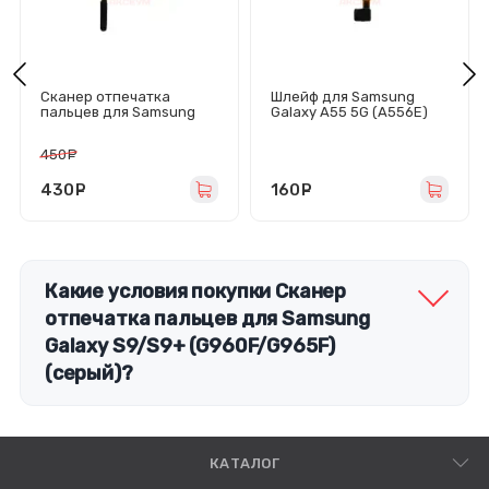
Сканер отпечатка
Шлейф для Samsung
пальцев для Samsung
Galaxy A55 5G (A556E)
Galaxy A24 4G (A245F)
сканер отпечатка
черный
пальцев
450
руб.
430
руб.
160
руб.
Какие условия покупки Сканер
отпечатка пальцев для Samsung
Galaxy S9/S9+ (G960F/G965F)
(серый)?
КАТАЛОГ