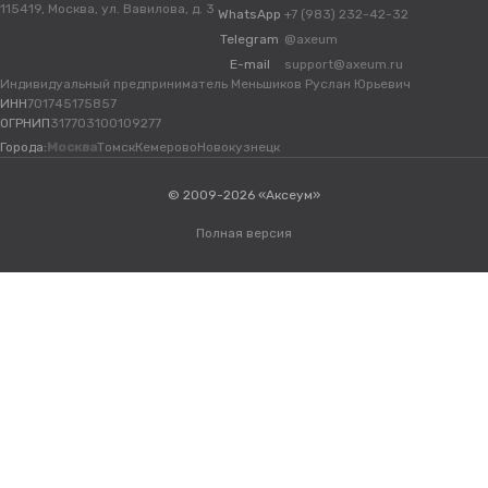
115419, Москва, ул. Вавилова, д. 3
WhatsApp
+7 (983) 232-42-32
Telegram
@axeum
E-mail
support@axeum.ru
Индивидуальный предприниматель Меньшиков Руслан Юрьевич
ИНН
701745175857
ОГРНИП
317703100109277
Города:
Москва
Томск
Кемерово
Новокузнецк
© 2009-2026 «Аксеум»
Полная версия