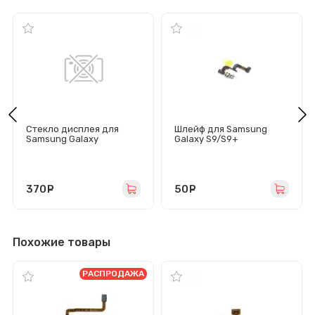
Стекло дисплея для
Шлейф для Samsung
Samsung Galaxy
Galaxy S9/S9+
S9/G960F с OCA пленкой
(G960F/G965F) на сенсор
(черное)
370
руб.
50
руб.
Похожие товары
РАСПРОДАЖА