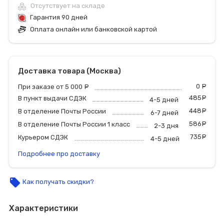
Отсутствует на складе
Гарантия 90 дней
Оплата онлайн или банковской картой
Доставка товара (Москва)
0
р
При заказе от 5 000
руб.
485
р
В пункт выдачи СДЭК
4-5 дней
448
р
В отделение Почты России
6-7 дней
586
р
В отделение Почты России 1 класс
2-3 дня
735
р
Курьером СДЭК
4-5 дней
Подробнее про доставку
local_offer
Как получать скидки?
Характеристики