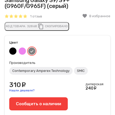
Samsung Galaxy S9/S9+
(G960F/G965F) (серый)
favorite
В избранное
1 отзыв
content_copy
КОД ТОВАРА:
32868
СКОПИРОВАНО
Цвет
Производитель
Contemporary Amperex Technology
SMIC
310
руб.
дилерская
240
руб
Нашли дешевле?
Сообщить o наличии