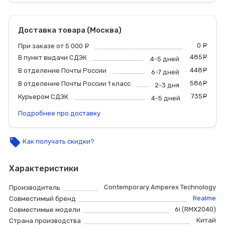
Доставка товара (Москва)
0
р
При заказе от 5 000
руб.
485
р
В пункт выдачи СДЭК
4-5 дней
448
р
В отделение Почты России
6-7 дней
586
р
В отделение Почты России 1 класс
2-3 дня
735
р
Курьером СДЭК
4-5 дней
Подробнее про доставку
local_offer
Как получать скидки?
Характеристики
Contemporary Amperex Technology
Производитель
Realme
Совместимый бренд
6i (RMX2040)
Совместимые модели
Китай
Страна производства