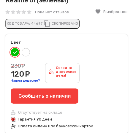
Realme 6i (зеленый)
favorite
В избранное
Пока нет отзывов
content_copy
КОД ТОВАРА:
44697
СКОПИРОВАНО
Цвет
230
руб.
Сегодня
120
руб.
дилерская
цена!
Нашли дешевле?
Сообщить o наличии
Отсутствует на складе
Гарантия 90 дней
Оплата онлайн или банковской картой