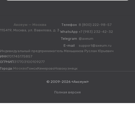
Аксеум — Москва
Телефон
8 (800) 222-98-57
115419, Москва, ул. Вавилова, д. 3
WhatsApp
+7 (983) 232-42-32
Telegram
@axeum
E-mail
support@axeum.ru
Индивидуальный предприниматель Меньшиков Руслан Юрьевич
ИНН
701745175857
ОГРНИП
317703100109277
Города:
Москва
Томск
Кемерово
Новокузнецк
© 2009-2026 «Аксеум»
Полная версия