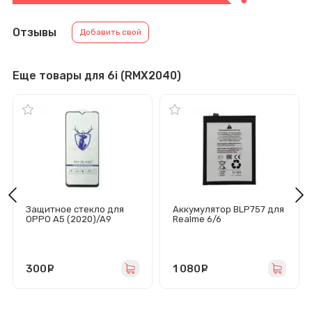
Отзывы
Добавить свой
Еще товары для 6i (RMX2040)
Защитное стекло для
Аккумулятор BLP757 для
OPPO A5 (2020)/A9
Realme 6/6
(2020)/A31/Realme
Pro/6i/6s/OPPO A91/Reno
5/C3/6i (черное) -
3 - Премиум
Премиум
300
руб.
1 080
руб.