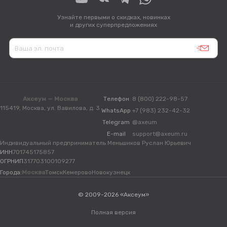
Узнайте первыми о скидках, новинках
и других суперпредложениях
Аксеум — Москва
Телефон
8 (800) 222-98-57
115419, Москва, ул. Вавилова, д. 3
WhatsApp
+7 (983) 232-42-32
Telegram
@axeum
E-mail
support@axeum.ru
Индивидуальный предприниматель Меньшиков Руслан Юрьевич
ИНН
701745175857
ОГРНИП
317703100109277
Города:
Москва
Томск
Кемерово
Новокузнецк
© 2009-2026 «Аксеум»
Полная версия