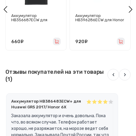
Аккумулятор
Аккумулятор
HB356687ECW для
HB396286ECW для Honor
Huawei Nova 2
10 Lite/10i/20
Plus/2i/3i/P30 Lite/Mate
Lite/20e/Huawei P Smart
10 Lite/Honor 20S/7X -
2019 - Pisen
Премиум
660
руб.
920
руб.
Отзывы покупателей на эти товары
‹
›
(1)
Аккумулятор HB386483ECW+ для
Huawei GR5 2017/Honor 6X
Заказала аккумулятор и очень довольна. Пока
что, во всяком случае. Телефон работает
хорошо, не разряжается, на морозе ведет себя
нормально. Заказывала Почтой России, так что