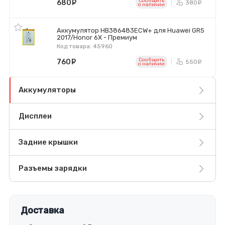
Сообщить
680
руб.
380
ру
o наличии
Аккумулятор HB386483ECW+ для Huawei GR5
2017/Honor 6X - Премиум
Код товара: 45960
Сообщить
760
руб.
550
ру
o наличии
Аккумуляторы
Дисплеи
Задние крышки
Разъемы зарядки
Доставка