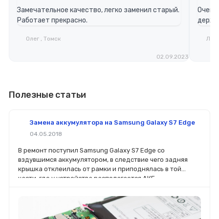
Замечательное качество, легко заменил старый.
Очень 
Работает прекрасно.
держит
Олег , Томск
Лари
02.09.2023
Полезные статьи
Замена аккумулятора на Samsung Galaxy S7 Edge
04.05.2018
В ремонт поступил Samsung Galaxy S7 Edge со
вздувшимся аккумулятором, в следствие чего задняя
крышка отклеилась от рамки и приподнялась в той
части, где у устройства располагается АКБ.