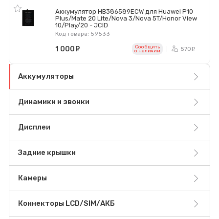
Аккумулятор HB386589ECW для Huawei P10
Plus/Mate 20 Lite/Nova 3/Nova 5T/Honor View
10/Play/20 - JCID
Код товара: 59533
Сообщить
1 000
руб.
570
ру
o наличии
Аккумуляторы
Динамики и звонки
Дисплеи
Задние крышки
Камеры
Коннекторы LCD/SIM/АКБ