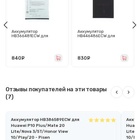
Аккумулятор
Аккумулятор
HB366481ECW для
HB446486ECW для
Huawei P Smart 2018/P10
Huawei P Smart Z/Y9s/Y9
Lite/P20 Lite/P9/P9
Prime 2019/Honor 9X/9X
Lite/Y6 2018/Y6 Prime
Premium - Премиум
2018/Honor 5C/6C Pro/7A
Pro/7C/7C Pro/8/8 Lite/9
840
руб.
830
руб.
Lite - Pisen
Отзывы покупателей на эти товары
‹
›
(7)
Аккумулятор HB386589ECW для
Аккум
Huawei P10 Plus/Mate 20
Huawe
Lite/Nova 3/5T/Honor View
Lite/N
10/Play/20 - Pisen
10/Pla