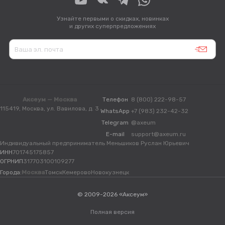
Узнайте первыми о скидках, новинках
и других суперпредложениях
Аксеум — Москва
Телефон
8 (800) 222-98-57
115419, Москва, ул. Вавилова, д. 3
WhatsApp
+7 (983) 232-42-32
Telegram
@axeum
E-mail
support@axeum.ru
Индивидуальный предприниматель Меньшиков Руслан Юрьевич
ИНН
701745175857
ОГРНИП
317703100109277
Города:
Москва
Томск
Кемерово
Новокузнецк
© 2009-2026 «Аксеум»
Полная версия