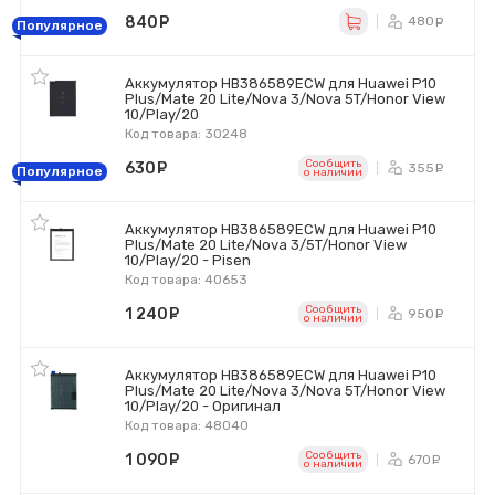
840
руб.
480
ру
Популярное
Аккумулятор HB386589ECW для Huawei P10
Plus/Mate 20 Lite/Nova 3/Nova 5T/Honor View
10/Play/20
Код товара: 30248
Сообщить
630
руб.
355
ру
Популярное
o наличии
Аккумулятор HB386589ECW для Huawei P10
Plus/Mate 20 Lite/Nova 3/5T/Honor View
10/Play/20 - Pisen
Код товара: 40653
Сообщить
1 240
руб.
950
ру
o наличии
Аккумулятор HB386589ECW для Huawei P10
Plus/Mate 20 Lite/Nova 3/Nova 5T/Honor View
10/Play/20 - Оригинал
Код товара: 48040
Сообщить
1 090
руб.
670
ру
o наличии