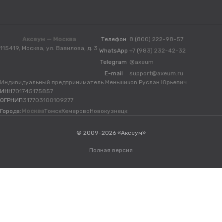
Аксеум — Москва
Телефон
8 (800) 222-98-57
115419, Москва, ул. Вавилова, д. 3
WhatsApp
+7 (983) 232-42-32
Telegram
@axeum
E-mail
support@axeum.ru
Индивидуальный предприниматель Меньшиков Руслан Юрьевич
ИНН
701745175857
ОГРНИП
317703100109277
Города:
Москва
Томск
Кемерово
Новокузнецк
© 2009-2026 «Аксеум»
Полная версия