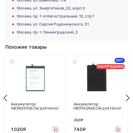
Москва, ул. Вавилова, 17а
Москва, ул. Энергетиков, 22, корп.2
Москва, пр. 1-й Магистральный, 12, стр.1
Москва, ул. Сергия Радонежского, 31
Москва, пр-т Ленинградский, 2
Похожие товары
ХИТ
РАСПРОДАЖА
Аккумулятор
Аккумулятор
HB386590ECW для Honor
HB396286ECW для Honor
8X/9X Lite - Pisen
10 Lite/10i/20
Lite/20e/Huawei P Smart
750
руб.
2019 - Премиум
1 020
руб.
740
руб.