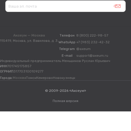
Аксеум — Москва
Телефон
8 (800) 222-98-57
115419, Москва, ул. Вавилова, д. 3
WhatsApp
+7 (983) 232-42-32
Telegram
@axeum
E-mail
support@axeum.ru
Индивидуальный предприниматель Меньшиков Руслан Юрьевич
ИНН
701745175857
ОГРНИП
317703100109277
Города:
Москва
Томск
Кемерово
Новокузнецк
© 2009-2026 «Аксеум»
Полная версия