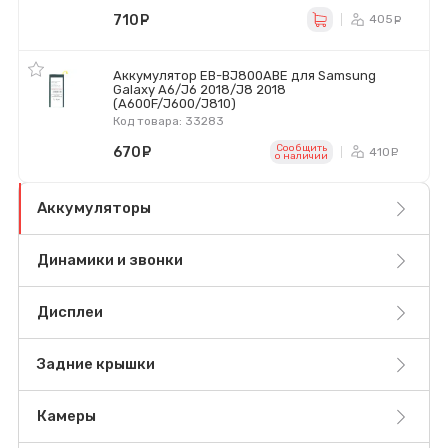
710
руб.
405
ру
Аккумулятор EB-BJ800ABE для Samsung
Galaxy A6/J6 2018/J8 2018
(A600F/J600/J810)
Код товара: 33283
Сообщить
670
руб.
410
ру
o наличии
Аккумуляторы
Динамики и звонки
Дисплеи
Задние крышки
Камеры