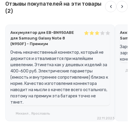
Отзывы покупателей на эти товары
‹
›
(2)
Аккумулятор для EB-BN950ABE
Аккум
для Samsung Galaxy Note 8
Samsun
(N950F) - Премиум
Заряжа
Очень некачественный коннектор, который не
заряда
держится и отваливается при малейшем
конечн
шевелении. Этикетка как у дешевых изделий за
Дени
400-600 руб. Электрические параметры
(емкость и внутреннее сопротивление) близко к
норме. Качество изготовления коннектора
наводит на мысли о качестве всего остального,
поэтому на премиум эта батарея точно не
тянет.
Михаил , Ярославль
22.11.2023