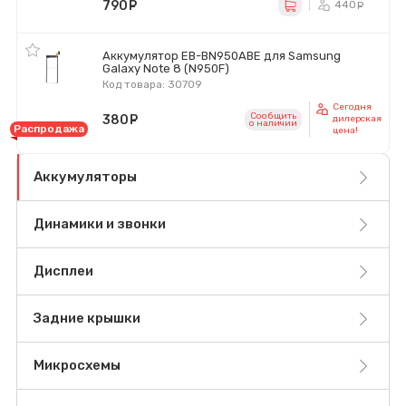
790
руб.
440
ру
Аккумулятор EB-BN950ABE для Samsung
Galaxy Note 8 (N950F)
Код товара: 30709
Сегодня
Сообщить
380
руб.
дилерская
o наличии
Распродажа
цена!
Аккумуляторы
Динамики и звонки
Дисплеи
Задние крышки
Микросхемы