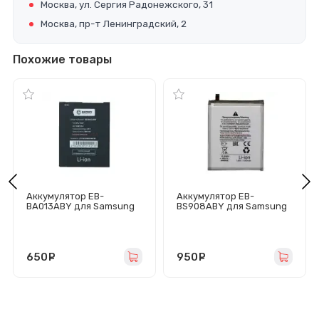
Москва, ул. Сергия Радонежского, 31
Москва, пр-т Ленинградский, 2
Похожие товары
Аккумулятор EB-
Аккумулятор EB-
BA013ABY для Samsung
BS908ABY для Samsung
Galaxy A01 Core (A013F) -
Galaxy S22 Ultra (S908B)
Премиум
- Премиум
650
руб.
950
руб.