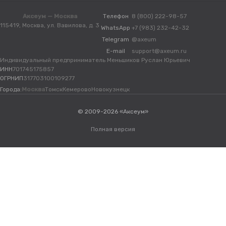
Аксеум — Москва
Телефон
8 (800) 222-98-57
115419, Москва, ул. Вавилова, д. 3
WhatsApp
+7 (983) 232-42-32
Telegram
@axeum
E-mail
support@axeum.ru
Индивидуальный предприниматель Меньшиков Руслан Юрьевич
ИНН
701745175857
ОГРНИП
317703100109277
Города:
Москва
Томск
Кемерово
Новокузнецк
© 2009-2026 «Аксеум»
Полная версия