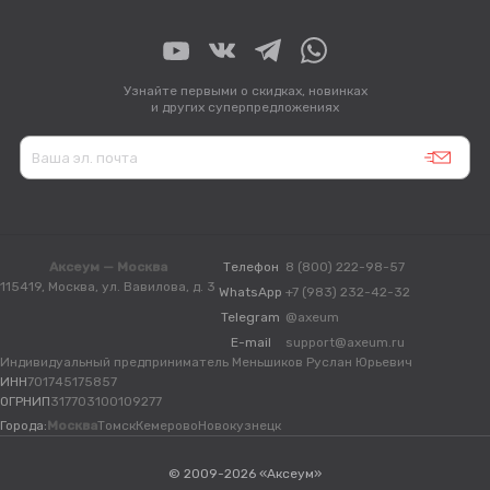
Узнайте первыми о скидках, новинках
и других суперпредложениях
Аксеум — Москва
Телефон
8 (800) 222-98-57
115419, Москва, ул. Вавилова, д. 3
WhatsApp
+7 (983) 232-42-32
Telegram
@axeum
E-mail
support@axeum.ru
Индивидуальный предприниматель Меньшиков Руслан Юрьевич
ИНН
701745175857
ОГРНИП
317703100109277
Города:
Москва
Томск
Кемерово
Новокузнецк
© 2009-2026 «Аксеум»