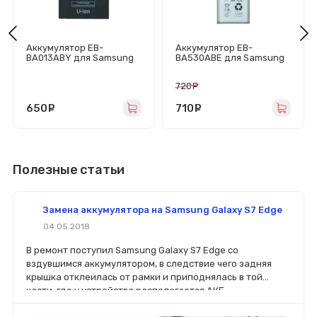
Аккумулятор EB-
Аккумулятор EB-
BA013ABY для Samsung
BA530ABE для Samsung
Galaxy A01 Core (A013F) -
Galaxy A8 2018 (A530F) -
Премиум
Премиум
720
руб.
650
руб.
710
руб.
Полезные статьи
Замена аккумулятора на Samsung Galaxy S7 Edge
04.05.2018
В ремонт поступил Samsung Galaxy S7 Edge со
вздувшимся аккумулятором, в следствие чего задняя
крышка отклеилась от рамки и приподнялась в той
части, где у устройства располагается АКБ.