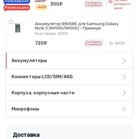
540
руб.
Популярное
Сообщить
300
руб.
дилерская
o наличии
-44%
Распродажа
цена!
Аккумулятор B800BE для Samsung Galaxy
Note 3 (N9000/N9005) - Премиум
Код товара: 35115
Сообщить
720
руб.
480
ру
o наличии
Аккумуляторы
Коннекторы LCD/SIM/АКБ
Корпуса, корпусные части
Микрофоны
Доставка