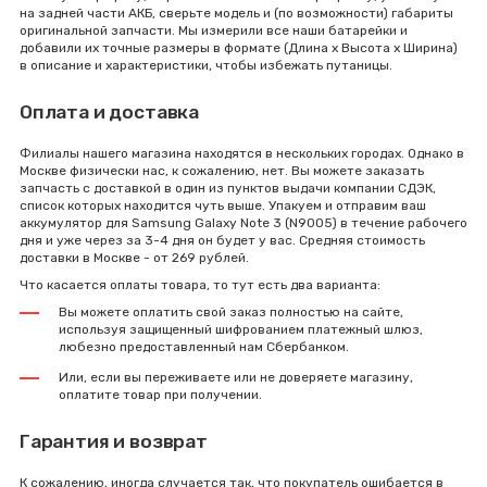
на задней части АКБ, сверьте модель и (по возможности) габариты
оригинальной запчасти. Мы измерили все наши батарейки и
добавили их точные размеры в формате (Длина x Высота x Ширина)
в описание и характеристики, чтобы избежать путаницы.
Оплата и доставка
Филиалы нашего магазина находятся в нескольких городах. Однако в
Москве физически нас, к сожалению, нет. Вы можете заказать
запчасть с доставкой в один из пунктов выдачи компании СДЭК,
список которых находится чуть выше. Упакуем и отправим ваш
аккумулятор для Samsung Galaxy Note 3 (N9005) в течение рабочего
дня и уже через за 3-4 дня он будет у вас. Средняя стоимость
доставки в Москве - от 269 рублей.
Что касается оплаты товара, то тут есть два варианта:
Вы можете оплатить свой заказ полностью на сайте,
используя защищенный шифрованием платежный шлюз,
любезно предоставленный нам Сбербанком.
Или, если вы переживаете или не доверяете магазину,
оплатите товар при получении.
Гарантия и возврат
К сожалению, иногда случается так, что покупатель ошибается в