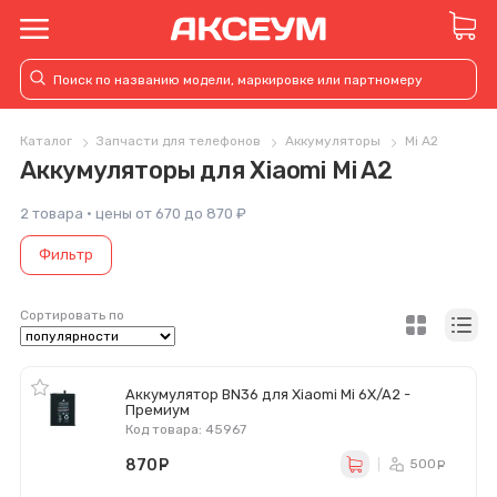
Каталог
Запчасти для телефонов
Аккумуляторы
Mi A2
Аккумуляторы для Xiaomi Mi A2
2 товара · цены от 670 до 870 ₽
Фильтр
Сортировать по
Аккумулятор BN36 для Xiaomi Mi 6X/A2 -
Премиум
Код товара: 45967
870
руб.
500
ру