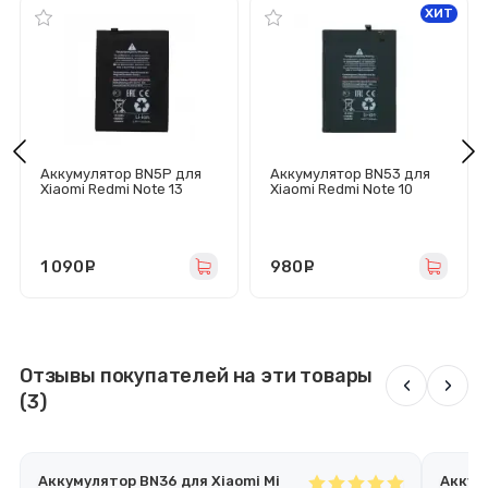
ХИТ
Аккумулятор BN5P для
Аккумулятор BN53 для
Xiaomi Redmi Note 13
Xiaomi Redmi Note 10
4G/5G - Премиум
Pro/Note 9 Pro -
Премиум
1 090
руб.
980
руб.
Отзывы покупателей на эти товары
‹
›
(3)
Аккумулятор BN36 для Xiaomi Mi
Аккуму