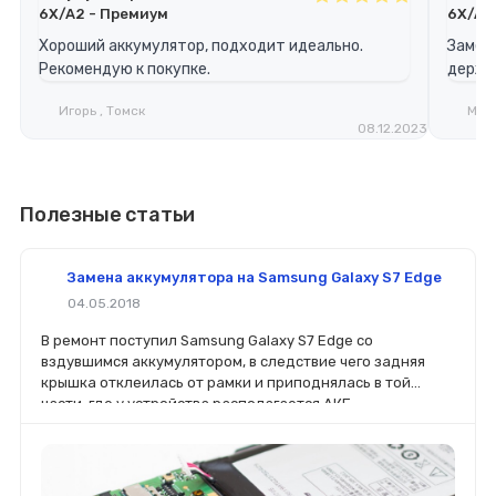
6X/A2 - Премиум
6X/A2
Хороший аккумулятор, подходит идеально.
Замен
Рекомендую к покупке.
держит
Игорь , Томск
Мари
08.12.2023
Полезные статьи
Замена аккумулятора на Samsung Galaxy S7 Edge
04.05.2018
В ремонт поступил Samsung Galaxy S7 Edge со
вздувшимся аккумулятором, в следствие чего задняя
крышка отклеилась от рамки и приподнялась в той
части, где у устройства располагается АКБ.