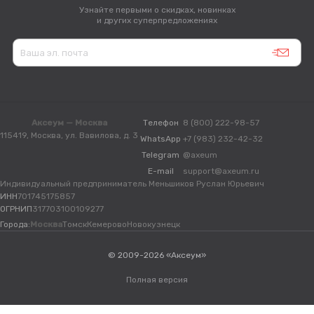
Узнайте первыми о скидках, новинках
и других суперпредложениях
Аксеум — Москва
Телефон
8 (800) 222-98-57
115419, Москва, ул. Вавилова, д. 3
WhatsApp
+7 (983) 232-42-32
Telegram
@axeum
E-mail
support@axeum.ru
Индивидуальный предприниматель Меньшиков Руслан Юрьевич
ИНН
701745175857
ОГРНИП
317703100109277
Города:
Москва
Томск
Кемерово
Новокузнецк
© 2009-2026 «Аксеум»
Полная версия