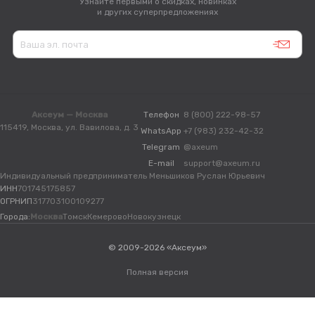
Узнайте первыми о скидках, новинках
и других суперпредложениях
Аксеум — Москва
Телефон
8 (800) 222-98-57
115419, Москва, ул. Вавилова, д. 3
WhatsApp
+7 (983) 232-42-32
Telegram
@axeum
E-mail
support@axeum.ru
Индивидуальный предприниматель Меньшиков Руслан Юрьевич
ИНН
701745175857
ОГРНИП
317703100109277
Города:
Москва
Томск
Кемерово
Новокузнецк
© 2009-2026 «Аксеум»
Полная версия