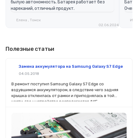
былую автономность. Батарея работает без
Батар
нареканий, отличный продукт.
Очень 
Елена , Томск
Игор
02.06.2024
Полезные статьи
Замена аккумулятора на Samsung Galaxy S7 Edge
04.05.2018
В ремонт поступил Samsung Galaxy S7 Edge со
вздувшимся аккумулятором, в следствие чего задняя
крышка отклеилась от рамки и приподнялась в той
части, где у устройства располагается АКБ.