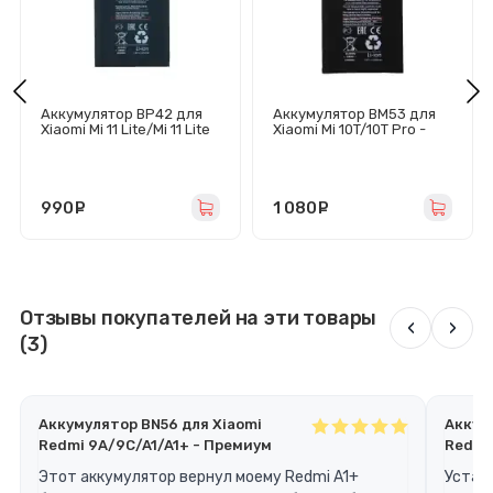
Аккумулятор BP42 для
Аккумулятор BM53 для
Xiaomi Mi 11 Lite/Mi 11 Lite
Xiaomi Mi 10T/10T Pro -
5G/11 Lite 5G NE -
Премиум
Премиум
990
руб.
1 080
руб.
Отзывы покупателей на эти товары
‹
›
(3)
Аккумулятор BN56 для Xiaomi
Аккум
Redmi 9A/9C/A1/A1+ - Премиум
Redmi
Этот аккумулятор вернул моему Redmi A1+
Устано