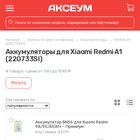
Каталог
Запчасти для телефонов
Аккумуляторы
Redmi A1
(220733SI)
Аккумуляторы для Xiaomi Redmi A1
(220733SI)
4 товара · цены от 760 до 1090 ₽
Фильтр
Сортировать по
Аккумулятор BN56 для Xiaomi Redmi
9A/9C/A1/A1+ - Премиум
Код товара: 43731