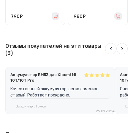
Премиум
Премиум
790
руб.
980
руб.
Отзывы покупателей на эти товары
‹
›
(3)
Аккумулятор BM53 для Xiaomi Mi
Аккуму
10T/10T Pro
10T/10
Качественный аккумулятор, легко заменил
Очень 
старый. Работает прекрасно.
работа
Владимир , Томск
Елен
29.01.2024