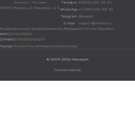
Аксеум — Москва
Телефон
8 (800) 222-98-57
115419, Москва, ул. Вавилова, д. 3
WhatsApp
+7 (983) 232-42-32
Telegram
@axeum
E-mail
support@axeum.ru
Индивидуальный предприниматель Меньшиков Руслан Юрьевич
ИНН
701745175857
ОГРНИП
317703100109277
Города:
Москва
Томск
Кемерово
Новокузнецк
© 2009-2026 «Аксеум»
Полная версия