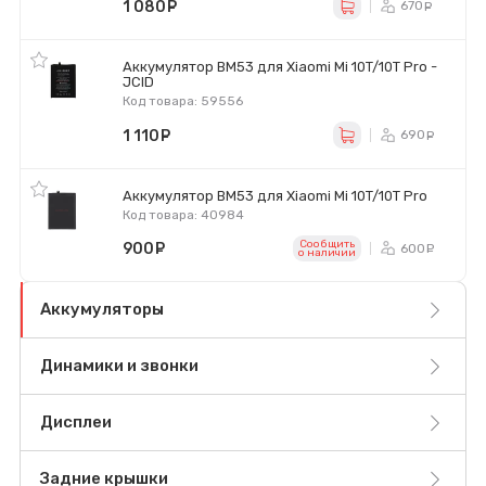
1 080
руб.
670
ру
Аккумулятор BM53 для Xiaomi Mi 10T/10T Pro -
JCID
Код товара: 59556
1 110
руб.
690
ру
Аккумулятор BM53 для Xiaomi Mi 10T/10T Pro
Код товара: 40984
Сообщить
900
руб.
600
ру
o наличии
Аккумуляторы
Динамики и звонки
Дисплеи
Задние крышки