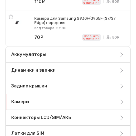
Сообщить
110
руб.
80
ру
o наличии
Камера для Samsung G930F/G935F (S7/S7
Edge) передняя
Код товара: 27185
Сообщить
70
руб.
50
ру
o наличии
Аккумуляторы
Динамики и звонки
Задние крышки
Камеры
Коннекторы LCD/SIM/АКБ
Лотки для SIM