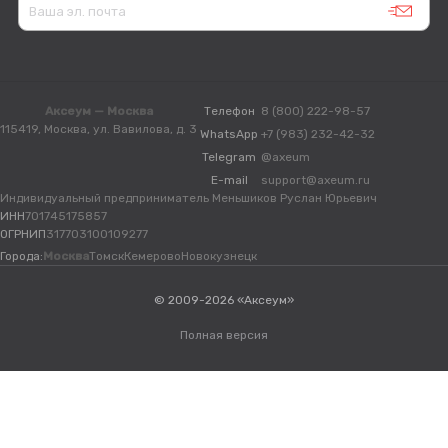
Аксеум — Москва
Телефон
8 (800) 222-98-57
115419, Москва, ул. Вавилова, д. 3
WhatsApp
+7 (983) 232-42-32
Telegram
@axeum
E-mail
support@axeum.ru
Индивидуальный предприниматель Меньшиков Руслан Юрьевич
ИНН
701745175857
ОГРНИП
317703100109277
Города:
Москва
Томск
Кемерово
Новокузнецк
© 2009-2026 «Аксеум»
Полная версия