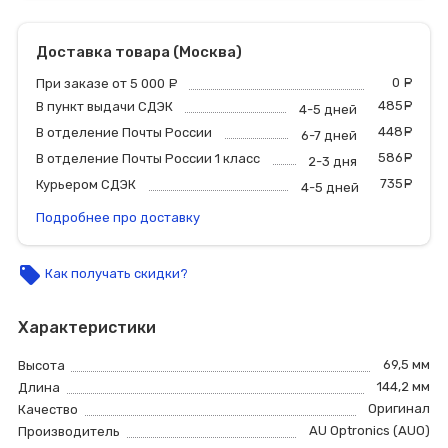
Доставка товара (Москва)
0
р
При заказе от 5 000
руб.
485
р
В пункт выдачи СДЭК
4-5 дней
448
р
В отделение Почты России
6-7 дней
586
р
В отделение Почты России 1 класс
2-3 дня
735
р
Курьером СДЭК
4-5 дней
Подробнее про доставку
local_offer
Как получать скидки?
Характеристики
69,5 мм
Высота
144,2 мм
Длина
Оригинал
Качество
AU Optronics (AUO)
Производитель