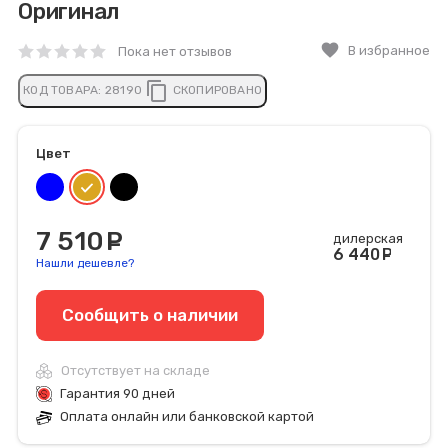
Оригинал
favorite
В избранное
Пока нет отзывов
content_copy
КОД ТОВАРА:
28190
СКОПИРОВАНО
Цвет
7 510
руб.
дилерская
6 440
ру
Нашли дешевле?
Сообщить o наличии
Отсутствует на складе
Гарантия 90 дней
Оплата онлайн или банковской картой