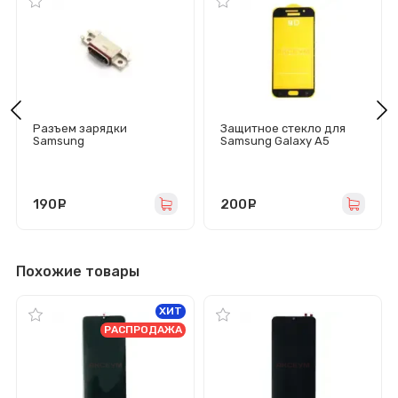
Разъем зарядки
Защитное стекло для
Samsung
Samsung Galaxy A5
A320F/A520F/A720F
2017/A520F (полное
(Type-C)
покрытие) черное
190
руб.
200
руб.
Похожие товары
ХИТ
РАСПРОДАЖА