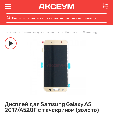
Каталог
Запчасти для телефонов
Дисплеи
Samsung
play_arrow
Дисплей для Samsung Galaxy A5
2017/A520F с тачскрином (золото) -