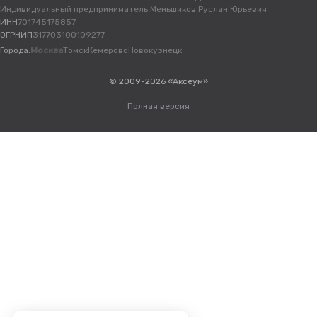
Индивидуальный предприниматель Меньшиков Руслан Юрьевич
ИНН
701745175857
ОГРНИП
317703100109277
Города:
Москва
Томск
Кемерово
Новокузнецк
© 2009-2026 «Аксеум»
Полная версия