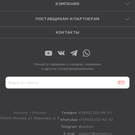
КОМПАНИЯ
ПОСТАВЩИКАМ И ПАРТНЕРАМ
КОНТАКТЫ
Узнайте первыми о скидках, новинках
и других суперпредложениях
Аксеум — Москва
Телефон
8 (800) 222-98-57
115419, Москва, ул. Вавилова, д. 3
WhatsApp
+7 (983) 232-42-32
Telegram
@axeum
E-mail
support@axeum.ru