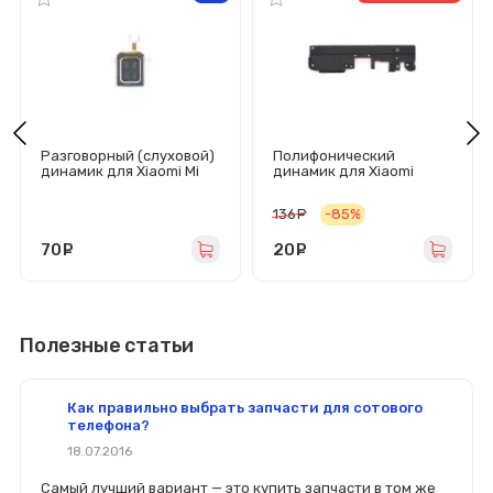
Разговорный (слуховой)
Полифонический
динамик для Xiaomi Mi
динамик для Xiaomi
10T Lite/Redmi Note 10
Redmi Pro в сборе
Pro/Mi 11 Lite
136
руб.
-85%
70
руб.
20
руб.
Полезные статьи
Как правильно выбрать запчасти для сотового
телефона?
18.07.2016
Самый лучший вариант — это купить запчасти в том же