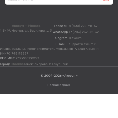
Аксеум — Москва
Телефон
8 (800) 222-98-57
115419, Москва, ул. Вавилова, д. 3
WhatsApp
+7 (983) 232-42-32
Telegram
@axeum
E-mail
support@axeum.ru
Индивидуальный предприниматель Меньшиков Руслан Юрьевич
ИНН
701745175857
ОГРНИП
317703100109277
Города:
Москва
Томск
Кемерово
Новокузнецк
© 2009-2026 «Аксеум»
Полная версия