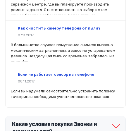
сервисном центре, где вы планируете производить
ремонт гаджета. Ответственность за выбор в этом
случае берет на себя мастер. Более того, на
комплектующие будет распространяться гарантия. Если
вы планируете делать ремонт самостоятельно, то выбор
Как очистить камеру телефона от пыли?
деталей определит его качество. Желательно, чтобы
07.11.2017
перед покупкой нового модуля старый был в руках. Так
легче сориентироваться в разъемах, элементах
В большинстве случаев помутнение снимков вызвано
крепления, электрических параметрах и прочих
механическим загрязнением, а вовсе не устареванием
характеристиках.
девайса. Вездесущая пыль со временем забралась и в
смартфон.
Если не работает сенсор на телефоне
08.11.2017
Если вы надумали самостоятельно устранить поломку
тачскрина, необходимо учесть множество нюансов.
Какие условия покупки Звонки и