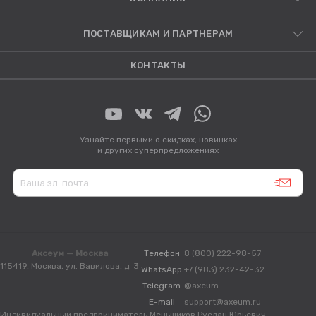
ПОСТАВЩИКАМ И ПАРТНЕРАМ
КОНТАКТЫ
Узнайте первыми о скидках, новинках
и других суперпредложениях
Аксеум — Москва
Телефон
8 (800) 222-98-57
115419, Москва, ул. Вавилова, д. 3
WhatsApp
+7 (983) 232-42-32
Telegram
@axeum
E-mail
support@axeum.ru
Индивидуальный предприниматель Меньшиков Руслан Юрьевич