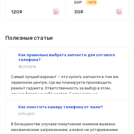
50
руб.
-40%
120
руб.
30
руб.
Полезные статьи
Как правильно выбрать запчасти для сотового
телефона?
18.07.2016
Самый лучший вариант — это купить запчасти в том же
сервисном центре, где вы планируете производить
ремонт гаджета. Ответственность за выбор в этом
случае берет на себя мастер. Более того, на
комплектующие будет распространяться гарантия. Если
вы планируете делать ремонт самостоятельно, то выбор
Как очистить камеру телефона от пыли?
деталей определит его качество. Желательно, чтобы
07.11.2017
перед покупкой нового модуля старый был в руках. Так
легче сориентироваться в разъемах, элементах
В большинстве случаев помутнение снимков вызвано
крепления, электрических параметрах и прочих
механическим загрязнением, а вовсе не устареванием
характеристиках.