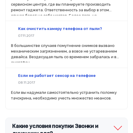
сервисном центре, где вы планируете производить
ремонт гаджета. Ответственность за выбор в этом
случае берет на себя мастер. Более того, на
комплектующие будет распространяться гарантия. Если
вы планируете делать ремонт самостоятельно, то выбор
Как очистить камеру телефона от пыли?
деталей определит его качество. Желательно, чтобы
07.11.2017
перед покупкой нового модуля старый был в руках. Так
легче сориентироваться в разъемах, элементах
В большинстве случаев помутнение снимков вызвано
крепления, электрических параметрах и прочих
механическим загрязнением, а вовсе не устареванием
характеристиках.
девайса. Вездесущая пыль со временем забралась и в
смартфон.
Если не работает сенсор на телефоне
08.11.2017
Если вы надумали самостоятельно устранить поломку
тачскрина, необходимо учесть множество нюансов.
Какие условия покупки Звонки и