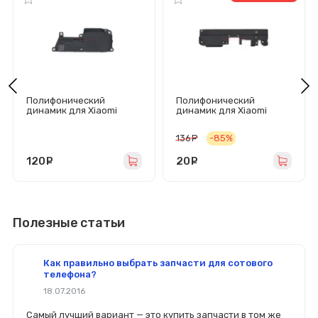
Полифонический
Полифонический
динамик для Xiaomi
динамик для Xiaomi
Redmi Note 10/Redmi
Redmi Pro в сборе
Note 10S в сборе
136
руб.
-85%
120
руб.
20
руб.
Полезные статьи
Как правильно выбрать запчасти для сотового
телефона?
18.07.2016
Самый лучший вариант — это купить запчасти в том же