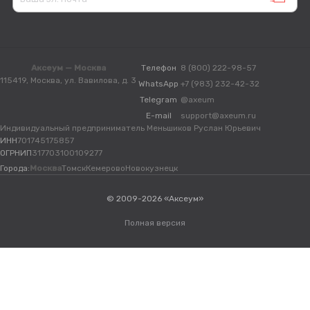
Аксеум — Москва
Телефон
8 (800) 222-98-57
115419, Москва, ул. Вавилова, д. 3
WhatsApp
+7 (983) 232-42-32
Telegram
@axeum
E-mail
support@axeum.ru
Индивидуальный предприниматель Меньшиков Руслан Юрьевич
ИНН
701745175857
ОГРНИП
317703100109277
Города:
Москва
Томск
Кемерово
Новокузнецк
© 2009-2026 «Аксеум»
Полная версия