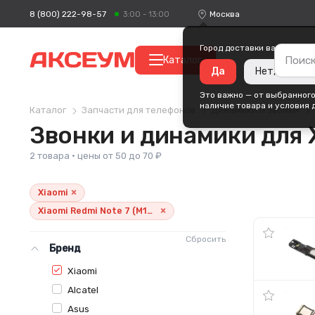
8 (800) 222-98-57
Москва
3:00 - 13:00
Город доставки ваших поку
Каталог
Да
Нет, измени
Это важно — от выбранного
наличие товара и условия 
Каталог
Запчасти для телефонов
Динамики и звонки
Звонки и динамики для 
2 товара · цены от 50 до 70 ₽
×
Xiaomi
×
Xiaomi Redmi Note 7 (M1901F7G)
Сбросить
Бренд
Xiaomi
Alcatel
Asus