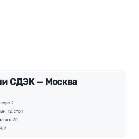
и СДЭК — Москва
 корп.2
й, 12, стр.1
ского, 31
, 2