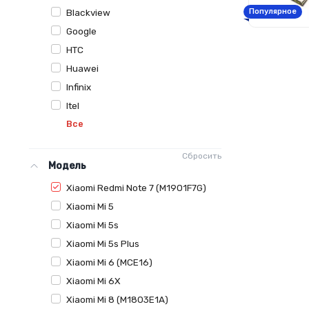
Blackview
Популярное
Google
HTC
Huawei
Infinix
Itel
Все
Сбросить
Модель
Xiaomi Redmi Note 7 (M1901F7G)
Xiaomi Mi 5
Xiaomi Mi 5s
Xiaomi Mi 5s Plus
Xiaomi Mi 6 (MCE16)
Xiaomi Mi 6X
Xiaomi Mi 8 (M1803E1A)