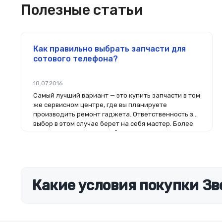
Полезные статьи
Как правильно выбрать запчасти для
сотового телефона?
18.07.2016
Самый лучший вариант — это купить запчасти в том
же сервисном центре, где вы планируете
производить ремонт гаджета. Ответственность за
выбор в этом случае берет на себя мастер. Более
того, на комплектующие будет распространяться
гарантия. Если вы планируете делать ремонт
самостоятельно, то выбор деталей определит его
качество. Желательно, чтобы перед покупкой
нового модуля старый был в руках. Так легче
сориентироваться в разъемах, элементах
Какие условия покупки Зв
крепления, электрических параметрах и прочих
характеристиках.