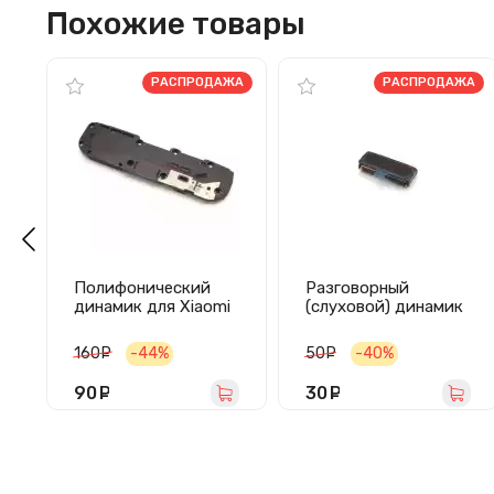
Похожие товары
РАСПРОДАЖА
РАСПРОДАЖА
Полифонический
Разговорный
динамик для Xiaomi
(слуховой) динамик
Redmi 7 в сборе
для Xiaomi Redmi 5
Plus
160
руб.
-44%
50
руб.
-40%
90
руб.
30
руб.