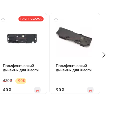
РАСПРОДАЖА
Полифонический
Полифонический
П
динамик для Xiaomi
динамик для Xiaomi
ди
Mi Note 2 в сборе
Redmi 7A в сборе
Re
Pr
420
руб.
-90%
2
40
руб.
90
руб.
1