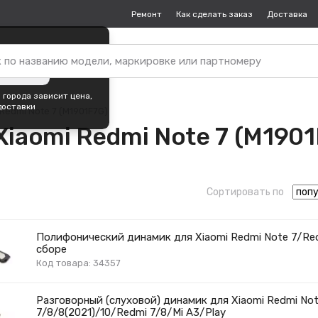
Ремонт
Как сделать заказ
Доставка
пок —
Москва
?
ть город
 города зависит цена,
доставки
Redmi Note 7 (M1901F7G)
Xiaomi Redmi Note 7 (M1901
Сортировать по
Полифонический динамик для Xiaomi Redmi Note 7/Red
сборе
Код товара: 34357
Разговорный (слуховой) динамик для Xiaomi Redmi No
7/8/8(2021)/10/Redmi 7/8/Mi A3/Play