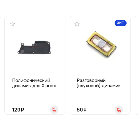
ХИТ
Полифонический
Разговорный
динамик для Xiaomi
(слуховой) динамик
Redmi Note
для Nokia
10/Redmi Note 10S в
2/3/5/6.1/7/8 и
сборе
Xiaomi Redmi Note
5A/Note 5A Prime
120
руб.
50
руб.