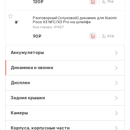
120
руб.
75
ру
Разговорный (слуховой) динамик для Xiaomi
Poco X3 NFC/X3 Pro на шлейфе
Код товара: 41427
90
руб.
55
ру
Аккумуляторы
Динамики и звонки
Дисплеи
Задние крышки
Камеры
Корпуса, корпусные части