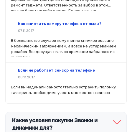
ремонт гаджета. Ответственность за выбор в этом
случае берет на себя мастер. Более того, на
комплектующие будет распространяться гарантия. Если
вы планируете делать ремонт самостоятельно, то выбор
Как очистить камеру телефона от пыли?
деталей определит его качество. Желательно, чтобы
07.11.2017
перед покупкой нового модуля старый был в руках. Так
легче сориентироваться в разъемах, элементах
В большинстве случаев помутнение снимков вызвано
крепления, электрических параметрах и прочих
механическим загрязнением, а вовсе не устареванием
характеристиках.
девайса. Вездесущая пыль со временем забралась и в
смартфон.
Если не работает сенсор на телефоне
08.11.2017
Если вы надумали самостоятельно устранить поломку
тачскрина, необходимо учесть множество нюансов.
Какие условия покупки Звонки и
динамики для?