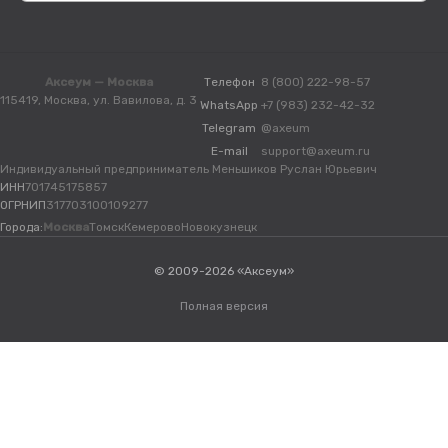
Аксеум — Москва
Телефон
8 (800) 222-98-57
115419, Москва, ул. Вавилова, д. 3
WhatsApp
+7 (983) 232-42-32
Telegram
@axeum
E-mail
support@axeum.ru
Индивидуальный предприниматель Меньшиков Руслан Юрьевич
ИНН
701745175857
ОГРНИП
317703100109277
Города:
Москва
Томск
Кемерово
Новокузнецк
© 2009-2026 «Аксеум»
Полная версия