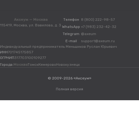
Аксеум — Москва
Телефон
8 (800) 222-98-57
115419, Москва, ул. Вавилова, д. 3
WhatsApp
+7 (983) 232-42-32
Telegram
@axeum
E-mail
support@axeum.ru
Индивидуальный предприниматель Меньшиков Руслан Юрьевич
ИНН
701745175857
ОГРНИП
317703100109277
Города:
Москва
Томск
Кемерово
Новокузнецк
© 2009-2026 «Аксеум»
Полная версия