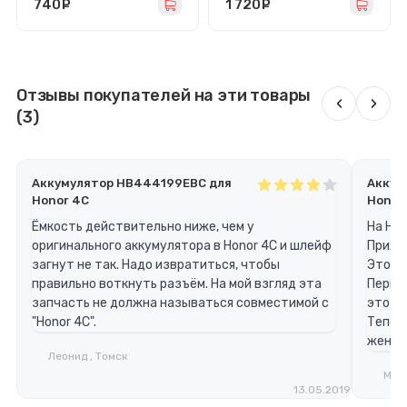
740
руб.
1 720
руб.
Отзывы покупателей на эти товары
‹
›
(3)
Аккумулятор HB444199EBC для
Аккум
Honor 4C
Honor
Ёмкость действительно ниже, чем у
На Hon
оригинального аккумулятора в Honor 4C и шлейф
Прихо
загнут не так. Надо извратиться, чтобы
Этот 
правильно воткнуть разъём. На мой взгляд эта
Первы
запчасть не должна называться совместимой с
этот ж
"Honor 4C".
Тепер
жены
Леонид , Томск
Миха
13.05.2019