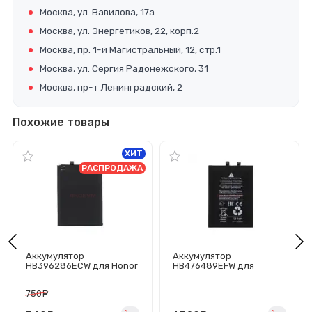
Москва, ул. Вавилова, 17а
Москва, ул. Энергетиков, 22, корп.2
Москва, пр. 1-й Магистральный, 12, стр.1
Москва, ул. Сергия Радонежского, 31
Москва, пр-т Ленинградский, 2
Похожие товары
ХИТ
РАСПРОДАЖА
Аккумулятор
Аккумулятор
HB396286ECW для Honor
HB476489EFW для
10 Lite/10i/20
Huawei Nova 9/Honor 50 -
Lite/20e/Huawei P Smart
Премиум
750
руб.
2019 - Премиум