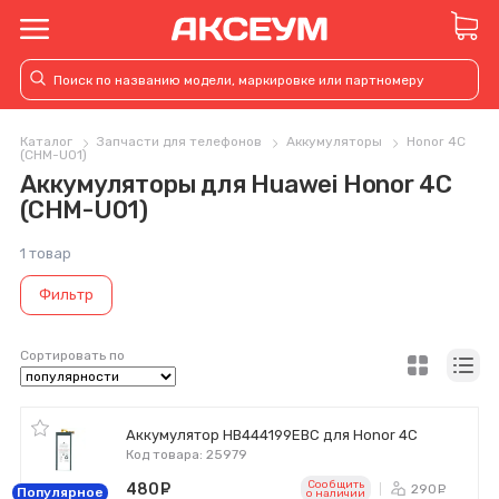
Каталог
Запчасти для телефонов
Аккумуляторы
Honor 4C
(CHM-U01)
Аккумуляторы для Huawei Honor 4C
(CHM-U01)
1 товар
Фильтр
Сортировать по
Аккумулятор HB444199EBC для Honor 4C
Код товара: 25979
Сообщить
480
руб.
290
ру
Популярное
o наличии