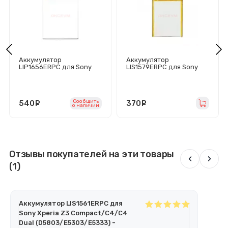
Аккумулятор
Аккумулятор
LIP1656ERPC для Sony
LIS1579ERPC для Sony
XZ2 Premium Dual
Xperia C Ultra
(H8166)
Dual/Z3+/Z3+ Dual
(E5533/E6553/E6533)
Сообщить
540
руб.
370
руб.
o наличии
Отзывы покупателей на эти товары
‹
›
(1)
Аккумулятор LIS1561ERPC для
Sony Xperia Z3 Compact/C4/C4
Dual (D5803/E5303/E5333) -