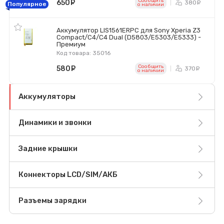
Сообщить
650
руб.
380
ру
Популярное
o наличии
Аккумулятор LIS1561ERPC для Sony Xperia Z3
Compact/C4/C4 Dual (D5803/E5303/E5333) -
Премиум
Код товара: 35016
Сообщить
580
руб.
370
ру
o наличии
Аккумуляторы
Динамики и звонки
Задние крышки
Коннекторы LCD/SIM/АКБ
Разъемы зарядки