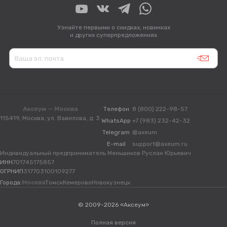
Узнайте первыми о скидках, новинках
и других суперпредложениях
Аксеум — Москва
Телефон
8 (800) 222-98-57
115419, Москва, ул. Вавилова, д. 3
WhatsApp
+7 (983) 232-42-32
Telegram
@axeum
E-mail
support@axeum.ru
Индивидуальный предприниматель Меньшиков Руслан Юрьевич
ИНН
701745175857
ОГРНИП
317703100109277
Города:
Москва
Томск
Кемерово
Новокузнецк
© 2009-2026 «Аксеум»
Полная версия