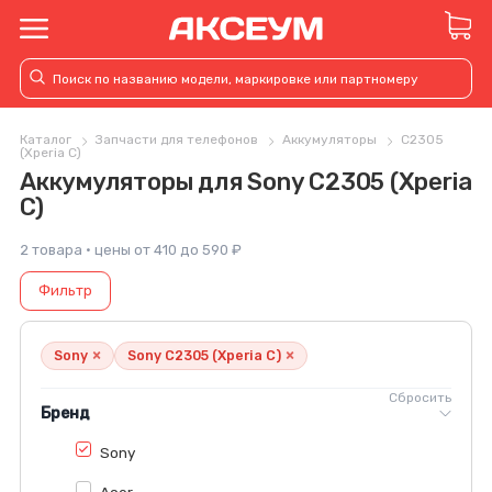
Каталог
Запчасти для телефонов
Аккумуляторы
C2305
(Xperia C)
Аккумуляторы для Sony C2305 (Xperia
C)
2 товара · цены от 410 до 590 ₽
Фильтр
×
×
Sony
Sony C2305 (Xperia C)
Сбросить
Бренд
Sony
Acer