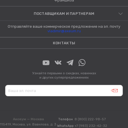
Франшиза
ПОСТАВЩИКАМ И ПАРТНЕРАМ
Отправляйте ваше коммерческое предложение на эл. почту
vladimir@axeum.ru
КОНТАКТЫ
Узнайте первыми о скидках, новинках
и других суперпредложениях
Аксеум — Москва
Телефон
8 (800) 222-98-57
115419, Москва, ул. Вавилова, д. 3
WhatsApp
+7 (983) 232-42-32