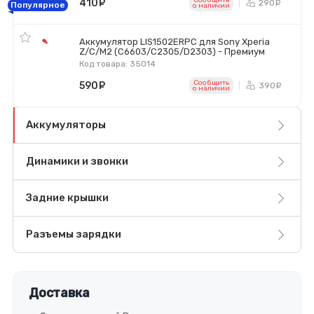
Сообщить
410
руб.
290
ру
Популярное
o наличии
Аккумулятор LIS1502ERPC для Sony Xperia
Z/C/M2 (C6603/C2305/D2303) - Премиум
Код товара: 35014
Сообщить
590
руб.
390
ру
o наличии
Аккумуляторы
Динамики и звонки
Задние крышки
Разъемы зарядки
Доставка