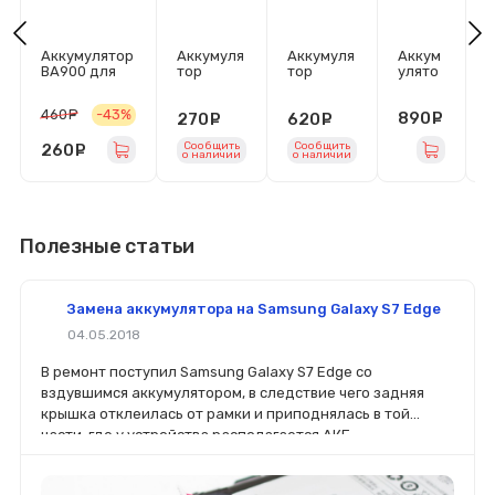
Аккумулятор
Аккумуля
Аккумуля
Аккум
А
BA900 для
тор
тор
улято
т
Sony Xperia
LIP1660E
LIS1501ER
р
L
J/Xperia
RPC для
PC для
LIP165
R
460
руб.
-43%
890
ру
270
руб.
620
руб.
TX/Xperia
Sony
Sony
3ERPC
S
E1/E1 Dual
Xperia
Xperia ZL
для
X
Сообщить
Сообщить
(LT29i/C1904/
260
руб.
XZ3 Dual
(C6503)
Sony
A
o наличии
o наличии
C1905/C2005
(H9436)
XA1
(
/D2005/D210
Plus/X
5/ST26i)
A1 Plus
Dual/X
A2
Ultra
Полезные статьи
Dual
(G3421
/G341
2/H42
Замена аккумулятора на Samsung Galaxy S7 Edge
13)
04.05.2018
В ремонт поступил Samsung Galaxy S7 Edge со
вздувшимся аккумулятором, в следствие чего задняя
крышка отклеилась от рамки и приподнялась в той
части, где у устройства располагается АКБ.