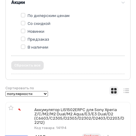
Акции
По дилерским ценам
Со скидкой
Новинки
Предзаказ
В наличии
Сбросить все
Сортировать по
Аккумулятор LIS1502ERPC для Sony Xperia
Z/C/M2/M2 Dual/M2 Aqua/E3/E3 Dual/D2
(C6603/C2305/D2303/D2302/D2403/D2203/D
2212)
Код товара: 14194