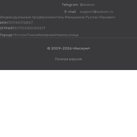
Telegram
@axeum
E-mail
support@axeum.ru
Индивидуальный предприниматель Меньшиков Руслан Юрьевич
ИНН
701745175857
ОГРНИП
317703100109277
Города:
Москва
Томск
Кемерово
Новокузнецк
© 2009-2026 «Аксеум»
Полная версия