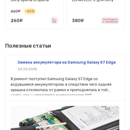
TX/Xperia E1/E1 Dual
Xperia Acro S (LT26w)
(LT29i/C1904/C1905/C200
460
руб.
-43%
5/D2005/D2105/ST26i)
Сообщить
260
руб.
380
руб.
o наличии
Полезные статьи
Замена аккумулятора на Samsung Galaxy S7 Edge
04.05.2018
В ремонт поступил Samsung Galaxy S7 Edge со
вздувшимся аккумулятором, в следствие чего задняя
крышка отклеилась от рамки и приподнялась в той
части, где у устройства располагается АКБ.