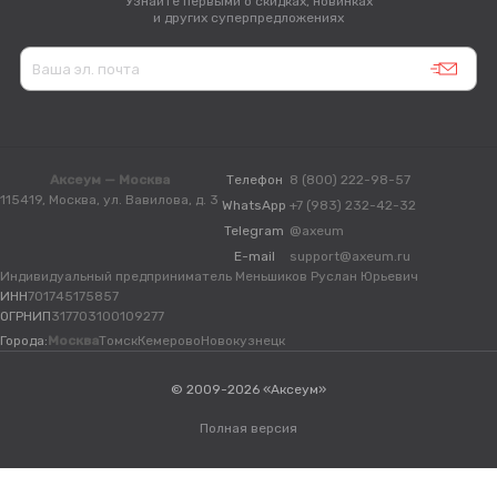
Узнайте первыми о скидках, новинках
и других суперпредложениях
Аксеум — Москва
Телефон
8 (800) 222-98-57
115419, Москва, ул. Вавилова, д. 3
WhatsApp
+7 (983) 232-42-32
Telegram
@axeum
E-mail
support@axeum.ru
Индивидуальный предприниматель Меньшиков Руслан Юрьевич
ИНН
701745175857
ОГРНИП
317703100109277
Города:
Москва
Томск
Кемерово
Новокузнецк
© 2009-2026 «Аксеум»
Полная версия